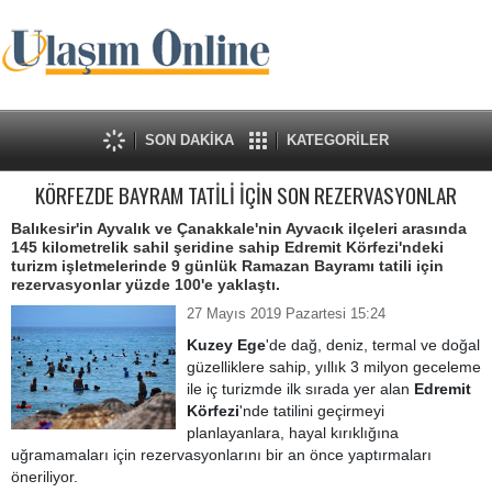
SON DAKİKA
KATEGORİLER
KÖRFEZDE BAYRAM TATİLİ İÇİN SON REZERVASYONLAR
Balıkesir'in Ayvalık ve Çanakkale'nin Ayvacık ilçeleri arasında
145 kilometrelik sahil şeridine sahip Edremit Körfezi'ndeki
turizm işletmelerinde 9 günlük Ramazan Bayramı tatili için
rezervasyonlar yüzde 100'e yaklaştı.
27 Mayıs 2019 Pazartesi 15:24
Kuzey Ege
'de dağ, deniz, termal ve doğal
güzelliklere sahip, yıllık 3 milyon geceleme
ile iç turizmde ilk sırada yer alan
Edremit
Körfezi
'nde tatilini geçirmeyi
planlayanlara, hayal kırıklığına
uğramamaları için rezervasyonlarını bir an önce yaptırmaları
öneriliyor.