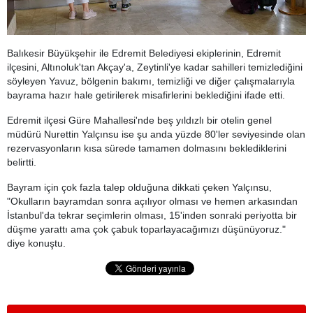
Balıkesir Büyükşehir ile Edremit Belediyesi ekiplerinin, Edremit
ilçesini, Altınoluk'tan Akçay'a, Zeytinli'ye kadar sahilleri temizlediğini
söyleyen Yavuz, bölgenin bakımı, temizliği ve diğer çalışmalarıyla
bayrama hazır hale getirilerek misafirlerini beklediğini ifade etti.
Edremit ilçesi Güre Mahallesi'nde beş yıldızlı bir otelin genel
müdürü Nurettin Yalçınsu ise şu anda yüzde 80'ler seviyesinde olan
rezervasyonların kısa sürede tamamen dolmasını beklediklerini
belirtti.
Bayram için çok fazla talep olduğuna dikkati çeken Yalçınsu,
"Okulların bayramdan sonra açılıyor olması ve hemen arkasından
İstanbul'da tekrar seçimlerin olması, 15'inden sonraki periyotta bir
düşme yarattı ama çok çabuk toparlayacağımızı düşünüyoruz."
diye konuştu.