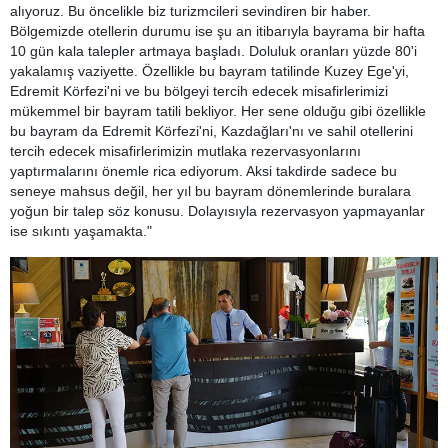
alıyoruz. Bu öncelikle biz turizmcileri sevindiren bir haber.
Bölgemizde otellerin durumu ise şu an itibarıyla bayrama bir hafta
10 gün kala talepler artmaya başladı. Doluluk oranları yüzde 80'i
yakalamış vaziyette. Özellikle bu bayram tatilinde Kuzey Ege'yi,
Edremit Körfezi'ni ve bu bölgeyi tercih edecek misafirlerimizi
mükemmel bir bayram tatili bekliyor. Her sene olduğu gibi özellikle
bu bayram da Edremit Körfezi'ni, Kazdağları'nı ve sahil otellerini
tercih edecek misafirlerimizin mutlaka rezervasyonlarını
yaptırmalarını önemle rica ediyorum. Aksi takdirde sadece bu
seneye mahsus değil, her yıl bu bayram dönemlerinde buralara
yoğun bir talep söz konusu. Dolayısıyla rezervasyon yapmayanlar
ise sıkıntı yaşamakta."