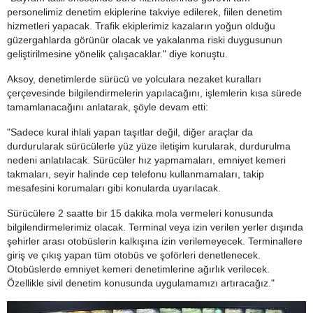
personelimiz denetim ekiplerine takviye edilerek, fiilen denetim
hizmetleri yapacak. Trafik ekiplerimiz kazaların yoğun olduğu
güzergahlarda görünür olacak ve yakalanma riski duygusunun
geliştirilmesine yönelik çalışacaklar." diye konuştu.
Aksoy, denetimlerde sürücü ve yolculara nezaket kuralları
çerçevesinde bilgilendirmelerin yapılacağını, işlemlerin kısa sürede
tamamlanacağını anlatarak, şöyle devam etti:
"Sadece kural ihlali yapan taşıtlar değil, diğer araçlar da
durdurularak sürücülerle yüz yüze iletişim kurularak, durdurulma
nedeni anlatılacak. Sürücüler hız yapmamaları, emniyet kemeri
takmaları, seyir halinde cep telefonu kullanmamaları, takip
mesafesini korumaları gibi konularda uyarılacak.
Sürücülere 2 saatte bir 15 dakika mola vermeleri konusunda
bilgilendirmelerimiz olacak. Terminal veya izin verilen yerler dışında
şehirler arası otobüslerin kalkışına izin verilemeyecek. Terminallere
giriş ve çıkış yapan tüm otobüs ve şoförleri denetlenecek.
Otobüslerde emniyet kemeri denetimlerine ağırlık verilecek.
Özellikle sivil denetim konusunda uygulamamızı artıracağız."