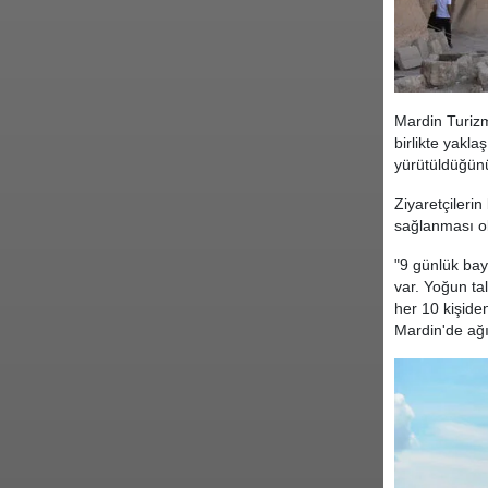
Mardin Turiz
birlikte yakla
yürütüldüğünü
Ziyaretçileri
sağlanması ol
"9 günlük bay
var. Yoğun ta
her 10 kişiden
Mardin'de ağı