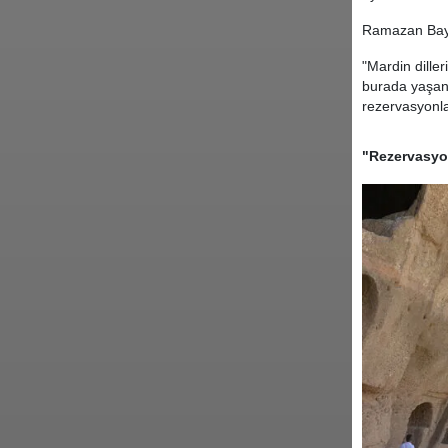
Ramazan Bayra
"Mardin dille
burada yaşanı
rezervasyonla
"Rezervasyo