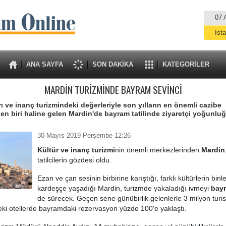
07 
İst
A
ANA SAYFA
SON DAKİKA
KATEGORİLER
MARDİN TURİZMİNDE BAYRAM SEVİNCİ
rı ve inanç turizmindeki değerleriyle son yılların en önemli cazibe
en biri haline gelen Mardin'de bayram tatilinde ziyaretçi yoğunlu
30 Mayıs 2019 Perşembe 12:26
Kültür ve inanç turizmi
nin önemli merkezlerinden
Mardin
tatilcilerin gözdesi oldu.
Ezan ve çan sesinin birbirine karıştığı, farklı kültürlerin binle
kardeşçe yaşadığı Mardin, turizmde yakaladığı ivmeyi
bayr
de sürecek. Geçen sene günübirlik gelenlerle 3 milyon turist
ki otellerde bayramdaki rezervasyon yüzde 100'e yaklaştı.