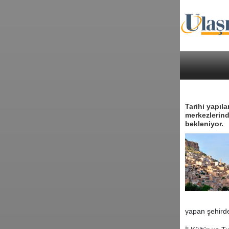
Tarihi yapıla
merkezlerind
bekleniyor.
yapan şehirde