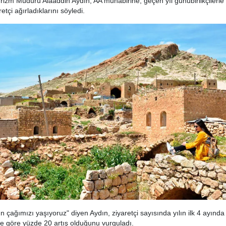
Turizm Müdürü Alaaddin Aydın, AA muhabirine, geçen yıl günübirlikçilerle
etçi ağırladıklarını söyledi.
n çağımızı yaşıyoruz" diyen Aydın, ziyaretçi sayısında yılın ilk 4 ayında
e göre yüzde 20 artış olduğunu vurguladı.