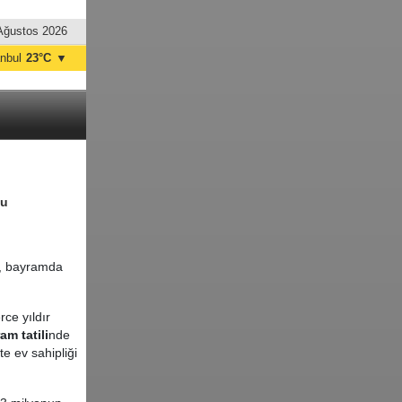
Ağustos 2026
anbul
23°C
▼
nkara
20°C
ğu
, bayramda
rce yıldır
am tatili
nde
e ev sahipliği