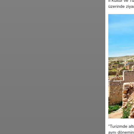
İl Kültür ve 
üzerinde ziyar
"Turizmde altı
aynı dönemin