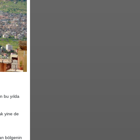
an bu yılda
k yine de
an bölgenin