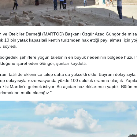
m ve Otelciler Derneği (MARTOD) Başkanı Özgür Azad Güngör de misaf
şık 10 bin yatak kapasiteli kentin turizmden hak ettiği payı alması için 
 söyledi.
n bölgedeki şehirlere yoğun talebinin en büyük nedeninin bölgede huzur 
duğunu işaret eden Güngör, şunları kaydetti:
ram tatili de eklenince talep daha da yükseldi oldu. Bayram dolayısıyla
lep dolayısıyla rezervasyonda yüzde 100 doluluk oranına ulaştık. Yapıl
 7’si Mardin’e gelmek istiyor. Bu açıdan hazırlıklarımızı yaptık. Bütün mi
rlamaktan mutlu olacağız."