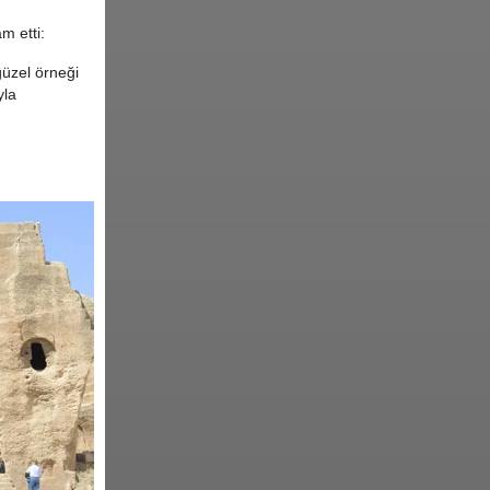
m etti:
güzel örneği
yla