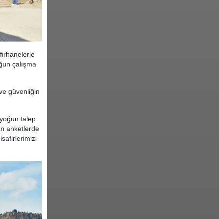
irhanelerle
yoğun çalışma
ve güvenliğin
 yoğun talep
an anketlerde
safirlerimizi