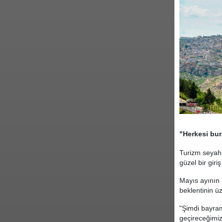
"Herkesi bur
Turizm seyaha
güzel bir giriş
Mayıs ayının
beklentinin üz
"Şimdi bayram 
geçireceğimiz