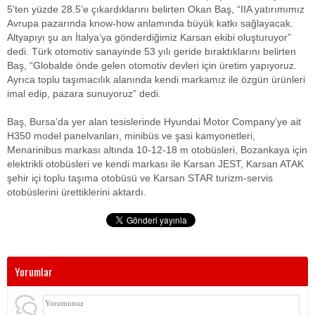
5’ten yüzde 28.5’e çıkardıklarını belirten Okan Baş, “IIA yatırımımız
Avrupa pazarında know-how anlamında büyük katkı sağlayacak.
Altyapıyı şu an İtalya’ya gönderdiğimiz Karsan ekibi oluşturuyor”
dedi. Türk otomotiv sanayinde 53 yılı geride bıraktıklarını belirten
Baş, “Globalde önde gelen otomotiv devleri için üretim yapıyoruz.
Ayrıca toplu taşımacılık alanında kendi markamız ile özgün ürünleri
imal edip, pazara sunuyoruz” dedi.
Baş, Bursa’da yer alan tesislerinde Hyundai Motor Company’ye ait
H350 model panelvanları, minibüs ve şasi kamyonetleri,
Menarinibus markası altında 10-12-18 m otobüsleri, Bozankaya için
elektrikli otobüsleri ve kendi markası ile Karsan JEST, Karsan ATAK
şehir içi toplu taşıma otobüsü ve Karsan STAR turizm-servis
otobüslerini ürettiklerini aktardı.
Yorumlar