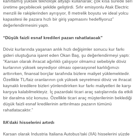
kanıtlamış yüksek teknolojik altyapı kullanarak; çok kısa sürede seri
üretime geçebilecek şekilde geliştirdi. Sıfır emisyonlu Atak Electric
menzili ile rakiplerinden ayrışıyor, 8 metrelik boyutu ve ideal yolcu
kapasitesi ile pazara hızlı bir giriş yapmasını hedefliyoruz”
değerlendirmesini yaptı.
“Düşük faizli esnaf kredileri pazarı rahatlatacak”
Döviz kurlarında yaşanan anlık hızlı değişimler sonucu kur farkı
gideri oluştuğuna işaret eden Okan Baş, şu değerlendirmeyi yaptı:
“Karsan olarak ihracat ağırlıklı çalışıyor olmamız sebebiyle döviz
kurlarının yüksek seyrediyor olması operasyonel karlılığımızı
arttırırken, finansal borçlar tarafında bizlere maliyet yüklemektedir.
Özellikle TL/faiz oranlarının çok yüksek seyretmesi döviz ve ihracat
kaynaklı kredilere bizleri yönlendirirken kur farkı maliyetleri ile karşı
karşıya kalabilmekteyiz. İç pazardaki ticari araç satışlarında da etkili
bir daralma söz konusu. Özellikle ticari araç müşterilerinin beklediği
düşük faizli esnaf kredilerinin arttırılması pazarın tümünü
rahatlatacaktır.”
IIA’daki hisselerini artırdı
Karsan olarak Industria Italiana Autobus’taki (IIA) hisselerini yüzde