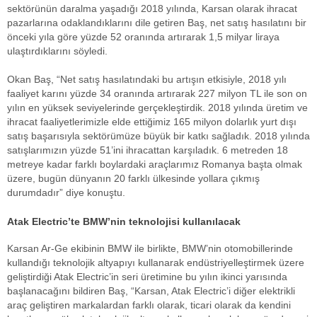
sektörünün daralma yaşadığı 2018 yılında, Karsan olarak ihracat
pazarlarına odaklandıklarını dile getiren Baş, net satış hasılatını bir
önceki yıla göre yüzde 52 oranında artırarak 1,5 milyar liraya
ulaştırdıklarını söyledi.
Okan Baş, “Net satış hasılatındaki bu artışın etkisiyle, 2018 yılı
faaliyet karını yüzde 34 oranında artırarak 227 milyon TL ile son on
yılın en yüksek seviyelerinde gerçekleştirdik. 2018 yılında üretim ve
ihracat faaliyetlerimizle elde ettiğimiz 165 milyon dolarlık yurt dışı
satış başarısıyla sektörümüze büyük bir katkı sağladık. 2018 yılında
satışlarımızın yüzde 51’ini ihracattan karşıladık. 6 metreden 18
metreye kadar farklı boylardaki araçlarımız Romanya başta olmak
üzere, bugün dünyanın 20 farklı ülkesinde yollara çıkmış
durumdadır” diye konuştu.
Atak Electric’te BMW’nin teknolojisi kullanılacak
Karsan Ar-Ge ekibinin BMW ile birlikte, BMW’nin otomobillerinde
kullandığı teknolojik altyapıyı kullanarak endüstriyelleştirmek üzere
geliştirdiği Atak Electric’in seri üretimine bu yılın ikinci yarısında
başlanacağını bildiren Baş, “Karsan, Atak Electric’i diğer elektrikli
araç geliştiren markalardan farklı olarak, ticari olarak da kendini