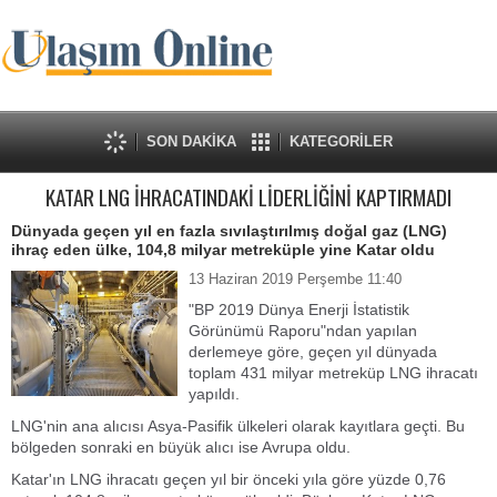
SON DAKİKA
KATEGORİLER
KATAR LNG İHRACATINDAKİ LİDERLİĞİNİ KAPTIRMADI
Dünyada geçen yıl en fazla sıvılaştırılmış doğal gaz (LNG)
ihraç eden ülke, 104,8 milyar metreküple yine Katar oldu
13 Haziran 2019 Perşembe 11:40
"BP 2019 Dünya Enerji İstatistik
Görünümü Raporu"ndan yapılan
derlemeye göre, geçen yıl dünyada
toplam 431 milyar metreküp LNG ihracatı
yapıldı.
LNG'nin ana alıcısı Asya-Pasifik ülkeleri olarak kayıtlara geçti. Bu
bölgeden sonraki en büyük alıcı ise Avrupa oldu.
Katar'ın LNG ihracatı geçen yıl bir önceki yıla göre yüzde 0,76