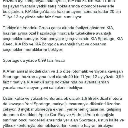
Haziran ayı kampanyasında ayrıca, KIA Rio 84 bin 900 TL’den
başlayan fiyatlarla yetkili satış noktalarında otomobilseverlerle
buluşurken, KIA Bongo’da ise haziran ayının sonuna kadar 20 bin
TL’ye 12 ay yüzde sıfır faiz fırsatı sunuluyor.
Türkiye’de Anadolu Grubu çatısı altında faaliyet gösteren KIA,
haziran ayına özel hazırladığı fırsatlarla tüketicilere avantajlı
seçenekler sunuyor. Kampanyalar çerçevesinde KIA Sportage, KIA
Ceed, KIA Rio ve KIA Bongo’da avantajlı fiyat ve donanım
seçenekleri meraklılarını bekliyor.
Sportage’da yüzde 0,99 faiz fırsatı
KIA’nın amiral modeli olan ve 1.6 dizel otomatik versiyona kavuşan
Sportage, haziran ayına özel olarak 40 bin TL’ye
,
12 ay yüzde 0,99
faiz fırsatıyla KIA yetkili satış noktalarında bu avantajlardan
yararlanmak isteyen yeni sahiplerini bekliyor.
Üstün kalite ve yüksek konforuna ek olarak 1.6 litrelik dizel motora
da kavuşan Yeni Sportage, makyajlı tasarımıyla dikkatleri üzerine
çekiyor. 8 inçlik multimedya ekranı, yenilenen iç tasarımı, gelişmiş
donanım özellikleri, Apple Car Play ve Android Auto desteğiyle
sınıfının öncü modelleri arasında yer alan Sportage, üstün kalite ve
yüksek konforuyla otomobilseverleri kendine hayran bırakıyor.