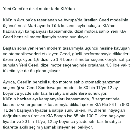
Yeni Ceed’de dizel motor farkı KIA’dan
KIA’nın Avrupa’da tasarlanan ve Avrupa’da üretilen Ceed modelinin
üçüncü nesli Mart ayında Türk kullanıcısıyla buluştu. KIA’nın
haziran ayı kampanyası kapsamında, dizel motora sahip Yeni KIA
Ceed benzinli motor fiyatıyla satışa sunuluyor.
Baştan sona yenilenen modern tasarımıyla üçüncü nesline kavuşan
ve otomobilseverleri etkileyen Ceed, güçlü performansıyla dikkatleri
üzerine çekiyor. 1,6 dizel ve 1,4 benzinli motor seçenekleriyle satışa
sunulan Yeni Ceed, dizel motor seçeneğinde ortalama 4,3 litre yakıt
tüketimiyle de ön plana çıkıyor.
Ayrıca, Ceed’in benzinli turbo motora sahip otomatik şanzıman
seçeneği ve Ceed Sportswagon modeli de 30 bin TL’ye 12 ay
boyunca yüzde sıfır faiz fırsatıyla müşterilere sunuluyor.
KIA’nın haziran ayı kampanyaları kapsamında, B segmentinde
kusursuz ve ergonomik tasarımıyla dikkat çeken KIA Rio 84 bin 900
TL’den başlayan fiyatlarla satışa sunulurken, KOBİ’lerin ihtiyaçları
doğrultusunda üretilen KIA Bongo ise 85 bin 100 TL’den başlayan
fiyatlar ve 20 bin TL’ye, 12 ay boyunca yüzde sıfır faiz fırsatıyla
ticarette akıllı seçim yapmak isteyenleri bekliyor.