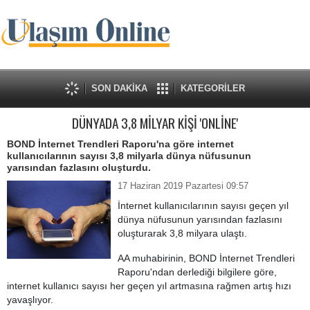
SON DAKİKA
KATEGORİLER
DÜNYADA 3,8 MİLYAR KİŞİ 'ONLİNE'
BOND İnternet Trendleri Raporu'na göre internet
kullanıcılarının sayısı 3,8 milyarla dünya nüfusunun
yarısından fazlasını oluşturdu.
17 Haziran 2019 Pazartesi 09:57
İnternet kullanıcılarının sayısı geçen yıl
dünya nüfusunun yarısından fazlasını
oluşturarak 3,8 milyara ulaştı.
AA muhabirinin, BOND İnternet Trendleri
Raporu'ndan derlediği bilgilere göre,
internet kullanıcı sayısı her geçen yıl artmasına rağmen artış hızı
yavaşlıyor.