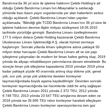
Bandırma’da 36 yıl süre ile işletme hakkının Çelebi Holding’e ait
olduğu Çelebi Bandırma Limanı’nın Albayraklar’a satılacağı
yönünde bazı basın yayın organlarında yer alan haberlerin asılsız
olduğu açıklandı. Çelebi Bandırma Limanı’ndan yapılan
açıklamada, “Bilindiği gibi TCDD Bandırma Limanı’nın 36 yıl süre ile
işletme hakkının devrine ilişkin imtiyaz sözleşmesi 18.05.2010
tarihinde yürürlüğe girmiştir. Bandırma Limanı özelleştirmesini
177.5 milyon dolara Çelebi Holding kazanarak Çelebi Bandırma
Uluslararası Limanı İşletmeciliği A.Ş. olarak hizmet vermeye
başlamıştır. Sonraki yıllarda limanı iyileştirme adına yaklaşık 50
milyon dolar harcayan Çelebi Bandırma Limanı alt ve üst yapı
iyileştirme çalışmaları ile modern bir liman haline gelmiş olup, 2019
yılında da altyapı rehabilitasyon yatırımlarına devam etmektedir. Bu
süreçte liman yük elleçleme kapasitemiz 2010 yılından 2019 yılına
kadar yaklaşık yüzde 40 oranında artmış olup dökme yük, genel
yük, sıvı yük, proje yük yüklerine ilaveten konteyner
taşımacılığındada büyük aşama kaydedilmiştir. Devirden sonraki
konteyner taşımacılığında ise hacimlerde ciddi bir artış sağlayan
Çelebi Bandırma Limanı 2011 yılında 2.372 TEU, 2012 yılında
9.748 TEU, 2013 yılında 23.547 TEU artışlarına devam eden ve
2018 yılında ise 35.695 TEU rekor konteyner hareketi elleçleyen
Çelebi Bandırma Limanı konteyner operasyonlarına tam gaz