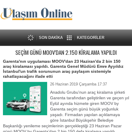
SON DAKİKA
KATEGORİLER
SEÇİM GÜNÜ MOOV'DAN 2.150 KİRALAMA YAPILDI
Garenta'nın uygulaması MOOV'dan 23 Haziran'da 2 bin 150
araç kiralaması yapıldı. Garenta Genel Müdürü Emre Ayyıldız
İstanbul'un trafik sorununun araç paylaşım sistemiyle
rahatlayacağını ifade etti
26 Haziran 2019 Çarşamba 17:37
Anadolu Grubu'nun araç kiralama şirketi
Garenta tarafından geliştirilen ve geçen yıl
Eylül ayında hizmete giren MOOV by
Garenta seçim günü büyük yoğunluk
yaşadı. Firmadan yapılan açıklamaya
göre İstanbul Büyükşehir Belediye
Başkanlığı yenileme seçimlerinin gerçekleştiği 23 Haziran Pazar
günü MOOV by Garenta’dan 2 bin 150 defa kiralama yapıldı.