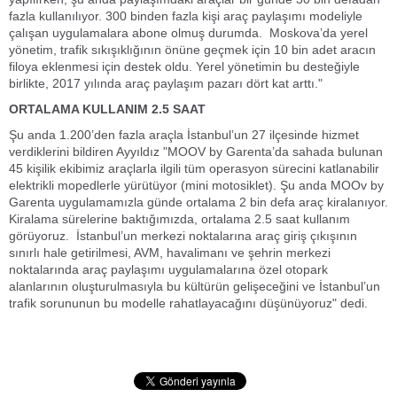
fazla kullanılıyor. 300 binden fazla kişi araç paylaşımı modeliyle
çalışan uygulamalara abone olmuş durumda. Moskova’da yerel
yönetim, trafik sıkışıklığının önüne geçmek için 10 bin adet aracın
filoya eklenmesi için destek oldu. Yerel yönetimin bu desteğiyle
birlikte, 2017 yılında araç paylaşım pazarı dört kat arttı."
ORTALAMA KULLANIM 2.5 SAAT
Şu anda 1.200’den fazla araçla İstanbul’un 27 ilçesinde hizmet
verdiklerini bildiren Ayyıldız "MOOV by Garenta’da sahada bulunan
45 kişilik ekibimiz araçlarla ilgili tüm operasyon sürecini katlanabilir
elektrikli mopedlerle yürütüyor (mini motosiklet). Şu anda MOOv by
Garenta uygulamamızla günde ortalama 2 bin defa araç kiralanıyor.
Kiralama sürelerine baktığımızda, ortalama 2.5 saat kullanım
görüyoruz. İstanbul’un merkezi noktalarına araç giriş çıkışının
sınırlı hale getirilmesi, AVM, havalimanı ve şehrin merkezi
noktalarında araç paylaşımı uygulamalarına özel otopark
alanlarının oluşturulmasıyla bu kültürün gelişeceğini ve İstanbul’un
trafik sorununun bu modelle rahatlayacağını düşünüyoruz" dedi.