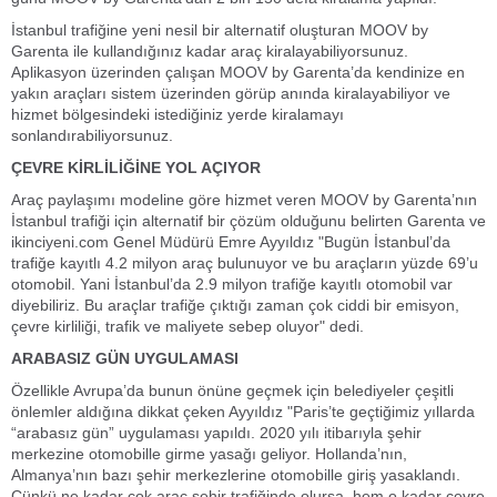
İstanbul trafiğine yeni nesil bir alternatif oluşturan MOOV by
Garenta ile kullandığınız kadar araç kiralayabiliyorsunuz.
Aplikasyon üzerinden çalışan MOOV by Garenta’da kendinize en
yakın araçları sistem üzerinden görüp anında kiralayabiliyor ve
hizmet bölgesindeki istediğiniz yerde kiralamayı
sonlandırabiliyorsunuz.
ÇEVRE KİRLİLİĞİNE YOL AÇIYOR
Araç paylaşımı modeline göre hizmet veren MOOV by Garenta’nın
İstanbul trafiği için alternatif bir çözüm olduğunu belirten Garenta ve
ikinciyeni.com Genel Müdürü Emre Ayyıldız "Bugün İstanbul’da
trafiğe kayıtlı 4.2 milyon araç bulunuyor ve bu araçların yüzde 69’u
otomobil. Yani İstanbul’da 2.9 milyon trafiğe kayıtlı otomobil var
diyebiliriz. Bu araçlar trafiğe çıktığı zaman çok ciddi bir emisyon,
çevre kirliliği, trafik ve maliyete sebep oluyor" dedi.
ARABASIZ GÜN UYGULAMASI
Özellikle Avrupa’da bunun önüne geçmek için belediyeler çeşitli
önlemler aldığına dikkat çeken Ayyıldız "Paris’te geçtiğimiz yıllarda
“arabasız gün” uygulaması yapıldı. 2020 yılı itibarıyla şehir
merkezine otomobille girme yasağı geliyor. Hollanda’nın,
Almanya’nın bazı şehir merkezlerine otomobille giriş yasaklandı.
Çünkü ne kadar çok araç şehir trafiğinde olursa, hem o kadar çevre