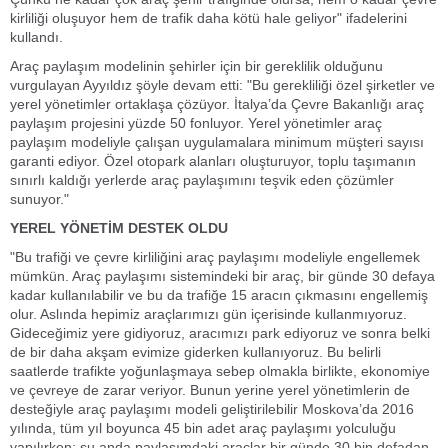
kirliliği oluşuyor hem de trafik daha kötü hale geliyor" ifadelerini
kullandı.
Araç paylaşım modelinin şehirler için bir gereklilik olduğunu
vurgulayan Ayyıldız şöyle devam etti: "Bu gerekliliği özel şirketler ve
yerel yönetimler ortaklaşa çözüyor. İtalya’da Çevre Bakanlığı araç
paylaşım projesini yüzde 50 fonluyor. Yerel yönetimler araç
paylaşım modeliyle çalışan uygulamalara minimum müşteri sayısı
garanti ediyor. Özel otopark alanları oluşturuyor, toplu taşımanın
sınırlı kaldığı yerlerde araç paylaşımını teşvik eden çözümler
sunuyor."
YEREL YÖNETİM DESTEK OLDU
"Bu trafiği ve çevre kirliliğini araç paylaşımı modeliyle engellemek
mümkün. Araç paylaşımı sistemindeki bir araç, bir günde 30 defaya
kadar kullanılabilir ve bu da trafiğe 15 aracın çıkmasını engellemiş
olur. Aslında hepimiz araçlarımızı gün içerisinde kullanmıyoruz.
Gideceğimiz yere gidiyoruz, aracımızı park ediyoruz ve sonra belki
de bir daha akşam evimize giderken kullanıyoruz. Bu belirli
saatlerde trafikte yoğunlaşmaya sebep olmakla birlikte, ekonomiye
ve çevreye de zarar veriyor. Bunun yerine yerel yönetimlerin de
desteğiyle araç paylaşımı modeli geliştirilebilir Moskova’da 2016
yılında, tüm yıl boyunca 45 bin adet araç paylaşımı yolculuğu
yapılırken; şu anda paylaşımdaki araçlar bir günde 30 bin defadan