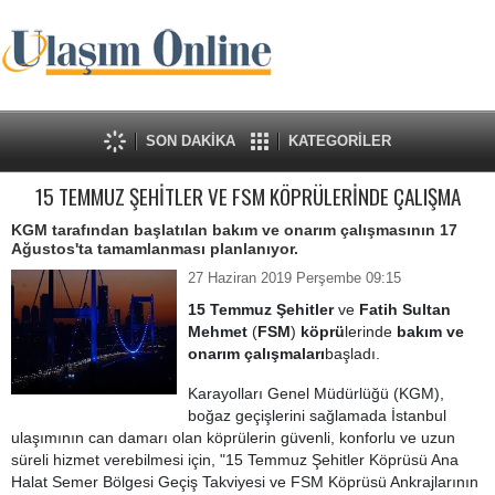
SON DAKİKA
KATEGORİLER
15 TEMMUZ ŞEHİTLER VE FSM KÖPRÜLERİNDE ÇALIŞMA
KGM tarafından başlatılan bakım ve onarım çalışmasının 17
Ağustos'ta tamamlanması planlanıyor.
27 Haziran 2019 Perşembe 09:15
15 Temmuz Şehitler
ve
Fatih Sultan
Mehmet
(
FSM
)
köprü
lerinde
bakım ve
onarım çalışmaları
başladı.
Karayolları Genel Müdürlüğü (KGM),
boğaz geçişlerini sağlamada İstanbul
ulaşımının can damarı olan köprülerin güvenli, konforlu ve uzun
süreli hizmet verebilmesi için, "15 Temmuz Şehitler Köprüsü Ana
Halat Semer Bölgesi Geçiş Takviyesi ve FSM Köprüsü Ankrajlarının