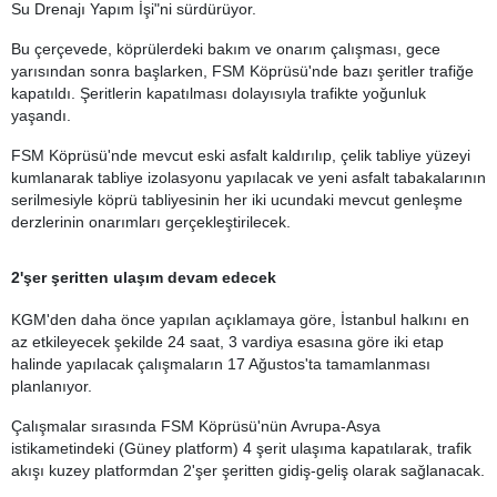
Su Drenajı Yapım İşi"ni sürdürüyor.
Bu çerçevede, köprülerdeki bakım ve onarım çalışması, gece
yarısından sonra başlarken, FSM Köprüsü'nde bazı şeritler trafiğe
kapatıldı. Şeritlerin kapatılması dolayısıyla trafikte yoğunluk
yaşandı.
FSM Köprüsü'nde mevcut eski asfalt kaldırılıp, çelik tabliye yüzeyi
kumlanarak tabliye izolasyonu yapılacak ve yeni asfalt tabakalarının
serilmesiyle köprü tabliyesinin her iki ucundaki mevcut genleşme
derzlerinin onarımları gerçekleştirilecek.
2'şer şeritten ulaşım devam edecek
KGM'den daha önce yapılan açıklamaya göre, İstanbul halkını en
az etkileyecek şekilde 24 saat, 3 vardiya esasına göre iki etap
halinde yapılacak çalışmaların 17 Ağustos'ta tamamlanması
planlanıyor.
Çalışmalar sırasında FSM Köprüsü'nün Avrupa-Asya
istikametindeki (Güney platform) 4 şerit ulaşıma kapatılarak, trafik
akışı kuzey platformdan 2'şer şeritten gidiş-geliş olarak sağlanacak.