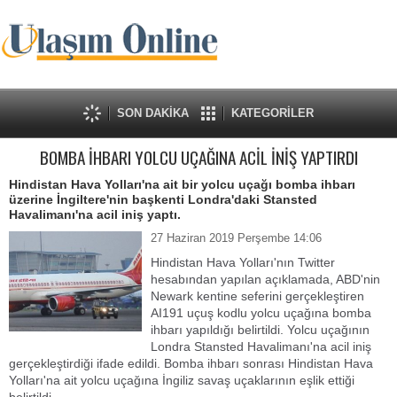
SON DAKİKA
KATEGORİLER
BOMBA İHBARI YOLCU UÇAĞINA ACİL İNİŞ YAPTIRDI
Hindistan Hava Yolları'na ait bir yolcu uçağı bomba ihbarı
üzerine İngiltere'nin başkenti Londra'daki Stansted
Havalimanı'na acil iniş yaptı.
27 Haziran 2019 Perşembe 14:06
Hindistan Hava Yolları'nın Twitter
hesabından yapılan açıklamada, ABD'nin
Newark kentine seferini gerçekleştiren
AI191 uçuş kodlu yolcu uçağına bomba
ihbarı yapıldığı belirtildi. Yolcu uçağının
Londra Stansted Havalimanı'na acil iniş
gerçekleştirdiği ifade edildi. Bomba ihbarı sonrası Hindistan Hava
Yolları'na ait yolcu uçağına İngiliz savaş uçaklarının eşlik ettiği