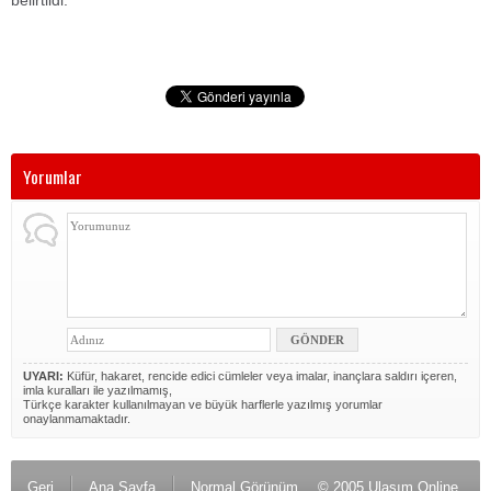
belirtildi.
Yorumlar
UYARI:
Küfür, hakaret, rencide edici cümleler veya imalar, inançlara saldırı içeren,
imla kuralları ile yazılmamış,
Türkçe karakter kullanılmayan ve büyük harflerle yazılmış yorumlar
onaylanmamaktadır.
Geri
Ana Sayfa
Normal Görünüm
© 2005 Ulaşım Online