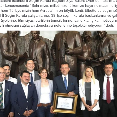
asını İstanbul İl Seçim Kurulu Başkanı Ziya Bülent Öner’den teslim a
kür konuşmasında “Şehrimize, milletimize, ülkemize hayırlı olmasını dil
 hem Türkiye’mizin hem Avrupa’nın en büyük kenti. Elbette bu seçim s
l İl Seçim Kurulu çalışanlarına, 39 ilçe seçim kurulu başkanlarına ve çal
üyelerine, tüm siyasi partilerin temsilcilerine, sandıktan çıkan neticeyi m
celli etmesini sağlayan demokrasi neferlerine teşekkür ediyorum” dedi.