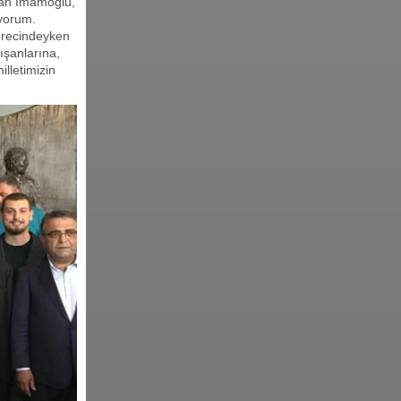
lan İmamoğlu,
iyorum.
ürecindeyken
ışanlarına,
illetimizin