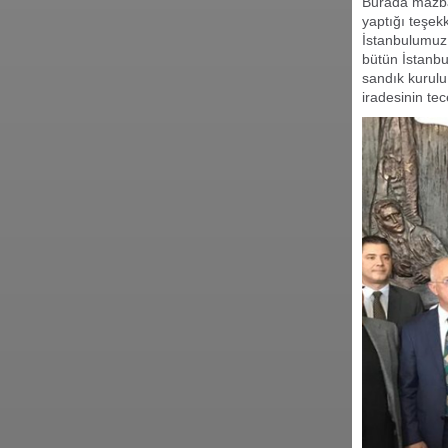
Burada mazbat
yaptığı teşek
İstanbulumuz
bütün İstanbu
sandık kurulu 
iradesinin te