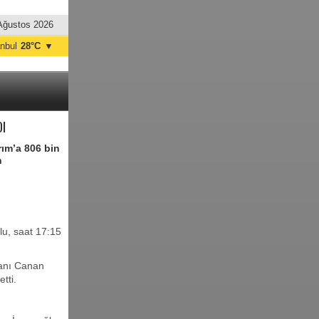
Ağustos 2026
anbul
28°C
▼
nkara
27°C
I
rım’a 806 bin
n
u, saat 17:15
kanı Canan
tti.