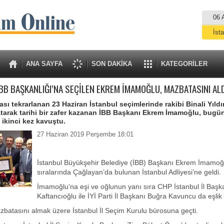
06 
İst
A
ANA SAYFA
SON DAKİKA
KATEGORİLER
BB BAŞKANLIĞI’NA SEÇİLEN EKREM İMAMOĞLU, MAZBATASINI ALD
ası tekrarlanan 23 Haziran İstanbul seçimlerinde rakibi Binali Yıldı
atarak tarihi bir zafer kazanan İBB Başkanı Ekrem İmamoğlu, bugü
ikinci kez kavuştu.
27 Haziran 2019 Perşembe 18:01
İstanbul Büyükşehir Belediye (İBB) Başkanı Ekrem İmamoğl
sıralarında Çağlayan’da bulunan İstanbul Adliyesi’ne geldi.
İmamoğlu’na eşi ve oğlunun yanı sıra CHP İstanbul İl Baş
Kaftancıoğlu ile İYİ Parti İl Başkanı Buğra Kavuncu da eşlik e
atasını almak üzere İstanbul İl Seçim Kurulu bürosuna geçti.