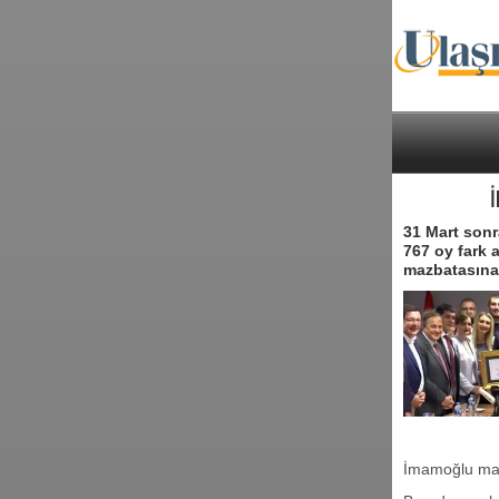
İ
31 Mart sonr
767 oy fark 
mazbatasına 
İmamoğlu mazb