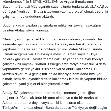
kümelenmesi" ile NETAŞ, ASELSAN ve Argela firmalarının
Savunma Sanayii Müsteşarlığı çatısı altında toplanarak ULAK AŞ'ye
dönüşen "yerli ve milli baz istasyonu yapma projesi" olmak üzere iki
çalışmanın bulunduğunu aktardı.
Bugüne kadar yapılan çalışmaların mükerrer sayılamayacağını
belirten Atalay, şöyle konuştu:
"Benim çağrım şu, özellikle bundan sonra gelinen çalışmalardaki
aşamalar göz önüne alındığında, bazı şeylerin her iki tarafta da
yapılmasını gerektiren bir noktaya gidiyor. Zaten 5G konusunda
uzman açığımız var. Dolayısıyla mevcut uzman sayısını ikiye
bölerek gücümüzü zayıflatmamalıyız. Bir yandan da aynı konuya
çalışmak bir kaynak israfıdır. Örneğin sizin radyo devresini iki defa
yapmanıza gerek yoktur. Birisinde varsa öbürü kullanmalı. Bu
yüzden diyorum ki geldiğimiz nokta itibarıyla hem daha hızlı yol
almak, hem de kaynakları etkin kullanmak için bu iki yapının birlikte
çalışması, yani güçlerini birleştirmesi lazım."
Atalay, 5G çalışmalarında tekrara düşülmemesi gerektiğine
değinerek, "Çıkacak ürün bir tane olmalı ve o da bir marka olmalı.
Adına ne derseniz deyin veya sahibi kim olursa olsun bu,
Türkiye'nin markası olmalı. Bunu da sadece Türkiye'ye değil başka