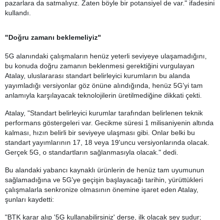
pazarlara da satmalıyız. Zaten böyle bir potansiyel de var." ifadesini
kullandı.
"Doğru zamanı beklemeliyiz"
5G alanındaki çalışmaların henüz yeterli seviyeye ulaşamadığını,
bu konuda doğru zamanın beklenmesi gerektiğini vurgulayan
Atalay, uluslararası standart belirleyici kurumların bu alanda
yayımladığı versiyonlar göz önüne alındığında, henüz 5G'yi tam
anlamıyla karşılayacak teknolojilerin üretilmediğine dikkati çekti.
Atalay, "Standart belirleyici kurumlar tarafından belirlenen teknik
performans göstergeleri var. Gecikme süresi 1 milisaniyenin altında
kalması, hızın belirli bir seviyeye ulaşması gibi. Onlar belki bu
standart yayımlarının 17, 18 veya 19'uncu versiyonlarında olacak.
Gerçek 5G, o standartların sağlanmasıyla olacak." dedi.
Bu alandaki yabancı kaynaklı ürünlerin de henüz tam uyumunun
sağlamadığına ve 5G'ye geçişin başlayacağı tarihin, yürüttükleri
çalışmalarla senkronize olmasının önemine işaret eden Atalay,
şunları kaydetti:
"BTK karar alıp '5G kullanabilirsiniz' derse, ilk olacak şey şudur;