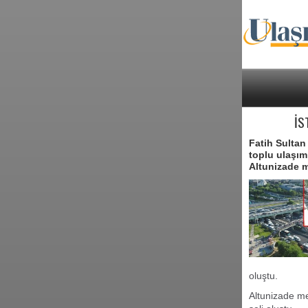
İS
Fatih Sultan
toplu ulaşım
Altunizade 
oluştu.
Altunizade me