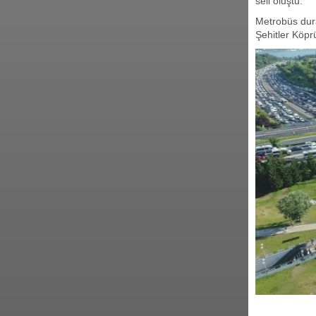
seli oluştu.
Metrobüs dur
Şehitler Köprü