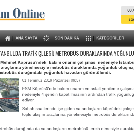
08 
İst
A
ANA SAYFA
SON DAKİKA
KATEGORİLER
TANBUL'DA TRAFİK ÇLLESİ! METROBÜS DURAKLARINDA YOĞUNLUK
 Mehmet Köprüsü'ndeki bakım onarım çalışması nedeniyle İstanbul
 araçlarına yönelmesiyle metrobüs duraklarında yoğunluk oluşma
metrobüs durağındaki yoğunluk havadan görüntülendi.
01 Temmuz 2019 Pazartesi 09:57
FSM Köprüsü'nde bakım onarım ve asfalt yenileme çalışma
nedeniyle 4 şeridin kapatılmasının ardından trafik yoğunl
ediyor.
Sabah saatlerinde işe giden vatandaşların köprüdeki çalış
toplu ulaşım araçlarına yönelmesiyle metrobüs durakların
trobüs durağında da vatandaşların metrobüsü tercih etmesiyle durakt