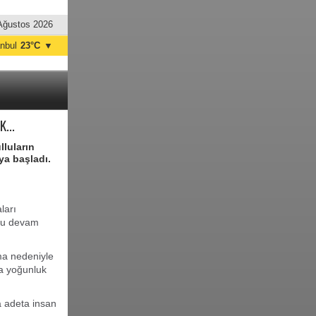
Ağustos 2026
anbul
23°C
▼
nkara
21°C
...
luların
ya başladı.
ları
uğu devam
ma nedeniyle
da yoğunluk
a adeta insan