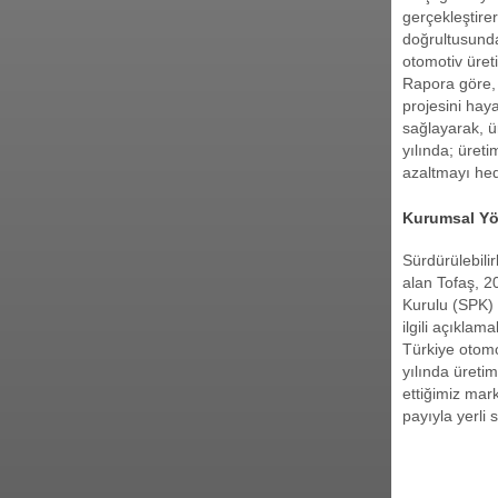
gerçekleştirer
doğrultusunda
otomotiv üret
Rapora göre, 
projesini hay
sağlayarak, ü
yılında; üret
azaltmayı hed
Kurumsal Yön
Sürdürülebilir
alan Tofaş, 2
Kurulu (SPK) 
ilgili açıkla
Türkiye otomo
yılında üreti
ettiğimiz mark
payıyla yerli