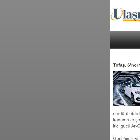
Tofaş, 6’ncı
sürdürülebili
konuma erişme
itici gücü Ar
Geçtiğimiz yı