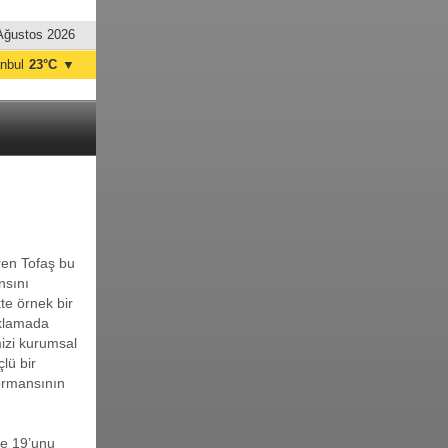
Ağustos 2026
anbul
23°C
▼
nkara
18°C
üren Tofaş bu
nsını
te örnek bir
ıklamada
izi kurumsal
lü bir
formansının
de 19’unu