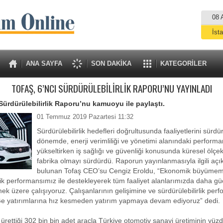
08 
İst
A
ANA SAYFA
SON DAKİKA
KATEGORİLER
TOFAŞ, 6’NCI SÜRDÜRÜLEBİLİRLİK RAPORU’NU YAYINLADI
 Sürdürülebilirlik Raporu’nu kamuoyu ile paylaştı.
01 Temmuz 2019 Pazartesi 11:32
Sürdürülebilirlik hedefleri doğrultusunda faaliyetlerini sürd
dönemde, enerji verimliliği ve yönetimi alanındaki performa
yükseltirken iş sağlığı ve güvenliği konusunda küresel ölçek
fabrika olmayı sürdürdü. Raporun yayınlanmasıyla ilgili aç
bulunan Tofaş CEO’su Cengiz Eroldu, “Ekonomik büyümem
rlik performansımız ile destekleyerek tüm faaliyet alanlarımızda daha güç
k üzere çalışıyoruz. Çalışanlarının gelişimine ve sürdürülebilirlik per
-Ge yatırımlarına hız kesmeden yatırım yapmaya devam ediyoruz” dedi.
l ürettiği 302 bin bin adet araçla Türkiye otomotiv sanayi üretiminin yüz