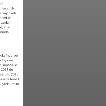
ri
nlayan ilk
a yayınladı.
rimlilik
 azaltımı
et, 2020
anında
deksi’nde yer
e Piyasası
k Raporu ile
z 2018’de
ştirdik. 2018
azarda temsil
k yerli üretim