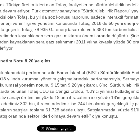
ek Türkiye üretim lideri olan Tofaş, faaliyetlerine sürdürülebilirlik hedefle
 devam ediyor. Türk otomotiv sanayinde “Sürdürülebilirlik Raporu” yayı
icisi olan Tofaş, bu yıl da söz konusu raporunu sadece interaktif formatt
enerji verimliliği ve yönetimi konusunda Tofaş, 2018’de 60 yeni enerji ve
ata geçirdi. Tofaş, 79.935 GJ enerji tasarrufu ve 5.383 ton karbondioksit
retimden kaynaklanan sera gazı miktarını önemli oranda düşürdü. Şirk
imden kaynaklanan sera gazı salınımını 2011 yılına kıyasla yüzde 30 or
efliyor.
etim Notu 9,20’ye çıktı
lik alanındaki performansı ile Borsa İstanbul (BIST) Sürdürülebilirlik En
018 yılında kurumsal yönetim çalışmalarındaki performansıyla, Sermay
kurumsal yönetim notunu 9,15’ten 9,20’ye çıkardı. 6’ncı Sürdürülebilirli
malarda bulunan Tofaş CEO’su Cengiz Eroldu, “50’nci yılımızı kutladığımı
tiv sanayi üretiminin yüzde 19’unu ihracatının ise yüzde 18’ini gerçekle
m adedimiz 302 bin, ihracat adedimiz ise 244 bin olarak gerçekleşti. İç p
aların satışları toplamı 61.728 adede ulaştı. Satışlarımızda, yüzde 91’li
 satış oranında sektör lideri olmaya devam ettik” diye konuştu.