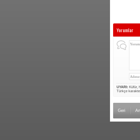
Yorumlar
UYARI:
Küfür, h
Türkçe karakte
Geri
An