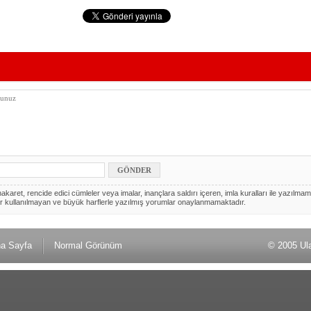
akaret, rencide edici cümleler veya imalar, inançlara saldırı içeren, imla kuralları ile yazılmam
r kullanılmayan ve büyük harflerle yazılmış yorumlar onaylanmamaktadır.
a Sayfa
Normal Görünüm
© 2005 Ul