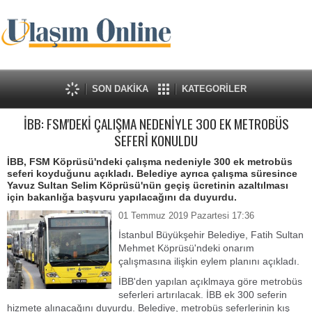
SON DAKİKA
KATEGORİLER
İBB: FSM'DEKİ ÇALIŞMA NEDENİYLE 300 EK METROBÜS
SEFERİ KONULDU
İBB, FSM Köprüsü'ndeki çalışma nedeniyle 300 ek metrobüs
seferi koyduğunu açıkladı. Belediye ayrıca çalışma süresince
Yavuz Sultan Selim Köprüsü'nün geçiş ücretinin azaltılması
için bakanlığa başvuru yapılacağını da duyurdu.
01 Temmuz 2019 Pazartesi 17:36
İstanbul Büyükşehir Belediye, Fatih Sultan
Mehmet Köprüsü'ndeki onarım
çalışmasına ilişkin eylem planını açıkladı.
İBB'den yapılan açıklmaya göre metrobüs
seferleri artırılacak. İBB ek 300 seferin
hizmete alınacağını duyurdu. Belediye, metrobüs seferlerinin kış