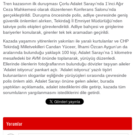
Tren kazasının ilk duruşması Çorlu Adalet Sarayı’nda 1’inci Ağır
Ceza Mahkemesi olarak düzenlenen Konferans Salonu’nda
gerçekleştirildi. Duruşma öncesinde polis, adliye çevresinde geniş
güvenlik önlemleri alırken, Tekirdağ İl Emniyet Müdürlüğü’nden
takviye polis ekipleri görevlendirildi. Adliye bahçesi ve girişlerine
bariyerler konularak, girenler tek tek aramadan geçirildi.
Kazada yaşamını yitirenlerin yakınları ile yaralı kurtulanlar ve CHP
Tekirdağ Milletvekilleri Candan Yüceer, İlhami Özcan Aygun’un da
aralarında bulunduğu yaklaşık 100 kişi, Adalet Sarayı’na 1 kilometre
mesafedeki bir AVM önünde toplanarak, yürüyüş düzenledi.
Ellerinde ölenlerin fotoğraflarının bulunduğu dövizler taşıyan aileler
‘Adalet istiyoruz’ pankart açtı. ‘Adalet istiyoruz’ yazılı tişört
bulunanların sloganlar eşliğinde yürüyüşleri sırasında çevresinde
polis önlem aldı. Adalet Sarayı önüne gelen aileler, burada
yaptıkları açıklamada, adalet istediklerini dile getirip, kazada tüm
sorumluların yargılanmasını istediklerini dile getirdi.
Yorumlar