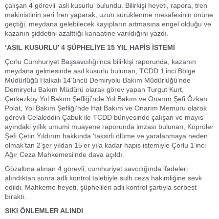
çalışan 4 görevli ‘asli kusurlu’ bulundu. Bilirkişi heyeti, rapora, tren
makinistinin seri fren yaparak, uzun sürüklenme mesafesinin önüne
geçtiği, meydana gelebilecek kayıpların artmasına engel olduğu ve
kazanın şiddetini azalttığı kanaatine varıldığını yazdı.
‘ASIL KUSURLU’ 4 ŞÜPHELİYE 15 YIL HAPİS İSTEMİ
Çorlu Cumhuriyet Başsavcılığı’nca bilirkişi raporunda, kazanın
meydana gelmesinde asıl kusurlu bulunan, TCDD 1’inci Bölge
Müdürlüğü Halkalı 14’üncü Demiryolu Bakım Müdürlüğü’nde
Demiryolu Bakım Müdürü olarak görev yapan Turgut Kurt,
Çerkezköy Yol Bakım Şefliği’nde Yol Bakım ve Onarım Şefi Özkan
Polat, Yol Bakım Şefliği’nde Hat Bakım ve Onarım Memuru olarak
görevli Celaleddin Çabuk ile TCDD bünyesinde çalışan ve mayıs
ayındaki yıllık umumi muayene raporunda imzası bulunan, Köprüler
Şefi Çetin Yıldırım hakkında ‘taksirli ölüme ve yaralanmaya neden
olmak’tan 2’şer yıldan 15’er yıla kadar hapis istemiyle Çorlu 1’inci
Ağır Ceza Mahkemesi’nde dava açıldı.
Gözaltına alınan 4 görevli, cumhuriyet savcılığında ifadeleri
alındıktan sonra adli kontrol talebiyle sulh ceza hakimliğine sevk
edildi. Mahkeme heyeti, şüphelileri adli kontrol şartıyla serbest
bıraktı.
SIKI ÖNLEMLER ALINDI