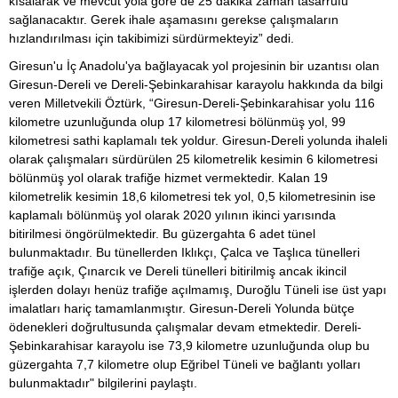
kısalarak ve mevcut yola göre de 25 dakika zaman tasarrufu
sağlanacaktır. Gerek ihale aşamasını gerekse çalışmaların
hızlandırılması için takibimizi sürdürmekteyiz” dedi.
Giresun'u İç Anadolu'ya bağlayacak yol projesinin bir uzantısı olan
Giresun-Dereli ve Dereli-Şebinkarahisar karayolu hakkında da bilgi
veren Milletvekili Öztürk, “Giresun-Dereli-Şebinkarahisar yolu 116
kilometre uzunluğunda olup 17 kilometresi bölünmüş yol, 99
kilometresi sathi kaplamalı tek yoldur. Giresun-Dereli yolunda ihaleli
olarak çalışmaları sürdürülen 25 kilometrelik kesimin 6 kilometresi
bölünmüş yol olarak trafiğe hizmet vermektedir. Kalan 19
kilometrelik kesimin 18,6 kilometresi tek yol, 0,5 kilometresinin ise
kaplamalı bölünmüş yol olarak 2020 yılının ikinci yarısında
bitirilmesi öngörülmektedir. Bu güzergahta 6 adet tünel
bulunmaktadır. Bu tünellerden Iklıkçı, Çalca ve Taşlıca tünelleri
trafiğe açık, Çınarcık ve Dereli tünelleri bitirilmiş ancak ikincil
işlerden dolayı henüz trafiğe açılmamış, Duroğlu Tüneli ise üst yapı
imalatları hariç tamamlanmıştır. Giresun-Dereli Yolunda bütçe
ödenekleri doğrultusunda çalışmalar devam etmektedir. Dereli-
Şebinkarahisar karayolu ise 73,9 kilometre uzunluğunda olup bu
güzergahta 7,7 kilometre olup Eğribel Tüneli ve bağlantı yolları
bulunmaktadır" bilgilerini paylaştı.