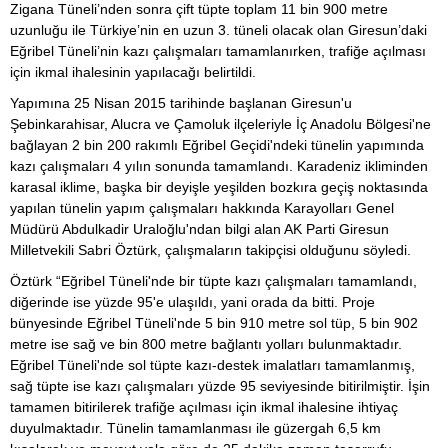
Zigana Tüneli’nden sonra çift tüpte toplam 11 bin 900 metre
uzunluğu ile Türkiye’nin en uzun 3. tüneli olacak olan Giresun’daki
Eğribel Tüneli’nin kazı çalışmaları tamamlanırken, trafiğe açılması
için ikmal ihalesinin yapılacağı belirtildi.
Yapımına 25 Nisan 2015 tarihinde başlanan Giresun'u
Şebinkarahisar, Alucra ve Çamoluk ilçeleriyle İç Anadolu Bölgesi'ne
bağlayan 2 bin 200 rakımlı Eğribel Geçidi'ndeki tünelin yapımında
kazı çalışmaları 4 yılın sonunda tamamlandı. Karadeniz ikliminden
karasal iklime, başka bir deyişle yeşilden bozkıra geçiş noktasında
yapılan tünelin yapım çalışmaları hakkında Karayolları Genel
Müdürü Abdulkadir Uraloğlu'ndan bilgi alan AK Parti Giresun
Milletvekili Sabri Öztürk, çalışmaların takipçisi olduğunu söyledi.
Öztürk “Eğribel Tüneli'nde bir tüpte kazı çalışmaları tamamlandı,
diğerinde ise yüzde 95'e ulaşıldı, yani orada da bitti. Proje
bünyesinde Eğribel Tüneli'nde 5 bin 910 metre sol tüp, 5 bin 902
metre ise sağ ve bin 800 metre bağlantı yolları bulunmaktadır.
Eğribel Tüneli'nde sol tüpte kazı-destek imalatları tamamlanmış,
sağ tüpte ise kazı çalışmaları yüzde 95 seviyesinde bitirilmiştir. İşin
tamamen bitirilerek trafiğe açılması için ikmal ihalesine ihtiyaç
duyulmaktadır. Tünelin tamamlanması ile güzergah 6,5 km