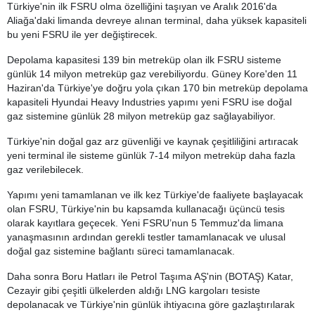
Türkiye'nin ilk FSRU olma özelliğini taşıyan ve Aralık 2016'da
Aliağa'daki limanda devreye alınan terminal, daha yüksek kapasiteli
bu yeni FSRU ile yer değiştirecek.
Depolama kapasitesi 139 bin metreküp olan ilk FSRU sisteme
günlük 14 milyon metreküp gaz verebiliyordu. Güney Kore'den 11
Haziran'da Türkiye'ye doğru yola çıkan 170 bin metreküp depolama
kapasiteli Hyundai Heavy Industries yapımı yeni FSRU ise doğal
gaz sistemine günlük 28 milyon metreküp gaz sağlayabiliyor.
Türkiye'nin doğal gaz arz güvenliği ve kaynak çeşitliliğini artıracak
yeni terminal ile sisteme günlük 7-14 milyon metreküp daha fazla
gaz verilebilecek.
Yapımı yeni tamamlanan ve ilk kez Türkiye'de faaliyete başlayacak
olan FSRU, Türkiye'nin bu kapsamda kullanacağı üçüncü tesis
olarak kayıtlara geçecek. Yeni FSRU’nun 5 Temmuz'da limana
yanaşmasının ardından gerekli testler tamamlanacak ve ulusal
doğal gaz sistemine bağlantı süreci tamamlanacak.
Daha sonra Boru Hatları ile Petrol Taşıma AŞ'nin (BOTAŞ) Katar,
Cezayir gibi çeşitli ülkelerden aldığı LNG kargoları tesiste
depolanacak ve Türkiye'nin günlük ihtiyacına göre gazlaştırılarak