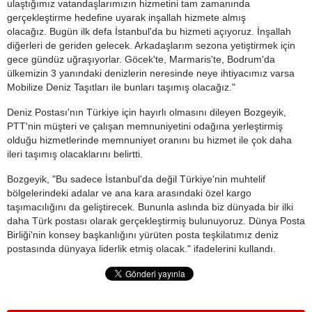
ulaştığımız vatandaşlarımızın hizmetini tam zamanında
gerçekleştirme hedefine uyarak inşallah hizmete almış
olacağız. Bugün ilk defa İstanbul'da bu hizmeti açıyoruz. İnşallah
diğerleri de geriden gelecek. Arkadaşlarım sezona yetiştirmek için
gece gündüz uğraşıyorlar. Göcek'te, Marmaris'te, Bodrum'da
ülkemizin 3 yanındaki denizlerin neresinde neye ihtiyacımız varsa
Mobilize Deniz Taşıtları ile bunları taşımış olacağız."
Deniz Postası'nın Türkiye için hayırlı olmasını dileyen Bozgeyik,
PTT'nin müşteri ve çalışan memnuniyetini odağına yerleştirmiş
olduğu hizmetlerinde memnuniyet oranını bu hizmet ile çok daha
ileri taşımış olacaklarını belirtti.
Bozgeyik, "Bu sadece İstanbul'da değil Türkiye'nin muhtelif
bölgelerindeki adalar ve ana kara arasındaki özel kargo
taşımacılığını da geliştirecek. Bununla aslında biz dünyada bir ilki
daha Türk postası olarak gerçekleştirmiş bulunuyoruz. Dünya Posta
Birliği'nin konsey başkanlığını yürüten posta teşkilatımız deniz
postasında dünyaya liderlik etmiş olacak." ifadelerini kullandı.