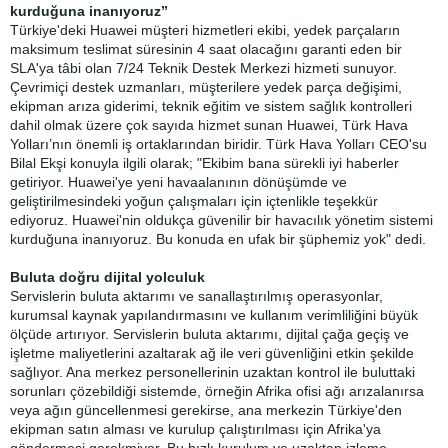
kurduğuna inanıyoruz”
Türkiye'deki Huawei müşteri hizmetleri ekibi, yedek parçaların
maksimum teslimat süresinin 4 saat olacağını garanti eden bir
SLA'ya tâbi olan 7/24 Teknik Destek Merkezi hizmeti sunuyor.
Çevrimiçi destek uzmanları, müşterilere yedek parça değişimi,
ekipman arıza giderimi, teknik eğitim ve sistem sağlık kontrolleri
dahil olmak üzere çok sayıda hizmet sunan Huawei, Türk Hava
Yolları’nın önemli iş ortaklarından biridir. Türk Hava Yolları CEO'su
Bilal Ekşi konuyla ilgili olarak; "Ekibim bana sürekli iyi haberler
getiriyor. Huawei'ye yeni havaalanının dönüşümde ve
geliştirilmesindeki yoğun çalışmaları için içtenlikle teşekkür
ediyoruz. Huawei'nin oldukça güvenilir bir havacılık yönetim sistemi
kurduğuna inanıyoruz. Bu konuda en ufak bir şüphemiz yok" dedi.
Buluta doğru dijital yolculuk
Servislerin buluta aktarımı ve sanallaştırılmış operasyonlar,
kurumsal kaynak yapılandırmasını ve kullanım verimliliğini büyük
ölçüde artırıyor. Servislerin buluta aktarımı, dijital çağa geçiş ve
işletme maliyetlerini azaltarak ağ ile veri güvenliğini etkin şekilde
sağlıyor. Ana merkez personellerinin uzaktan kontrol ile buluttaki
sorunları çözebildiği sistemde, örneğin Afrika ofisi ağı arızalanırsa
veya ağın güncellenmesi gerekirse, ana merkezin Türkiye'den
ekipman satın alması ve kurulup çalıştırılması için Afrika'ya