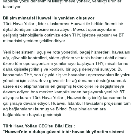
yaparak yolcu deneyimini iyileştirmeye yönelik, yenilikçi ürünler
tasarlıyor.
Bilişim mimarisi Huawei ile yeniden oluşuyor
Türk Hava Yolları, lider uluslararası Huawei ile birlikte önemli bir
dijital dönüşüm sürecine imza atıyor. Mevcut operasyonlarını
gelişmiş teknolojilerle optimize eden THY, işletme yapısını ve BT
mimarisini yeniden şekillendiriyor.
Yeni bilet sistemi, uçuş ve rota yönetimi, bagaj hizmetleri, havaalanı
ağı, güvenlik kontrolleri, video gözlem ve tesis bakımı dahil olmak
üzere tüm operasyonlarını yenilemeye başlayan THY, misafirlerine
daha kişiselleştirilmiş ve konforlu bir uçuş deneyimi sunuyor. Bu
kapsamda THY, son üç yıldır iş ve havaalanı operasyonları ile yolcu
yönetimi için istikrarlı ve güvenilir bir ağ donanım desteği sunmak
üzere eski ekipmanlarını en gelişmiş teknolojiler ile değiştirmeye
devam ediyor. Ana merkez kampüsünden başlayarak yeni bir BT
altyapısı kuran Türk Hava Yolları, Huawei ile iş birliği kapsamında
çalışmaya devam ediyor. Huawei, İstanbul Havaalanı projesinin tüm
ağ bağlantılarını kurmuş ve Birinci Etap binalarının ara
bağlantılarını hayata geçirmişti.
Türk Hava Yolları CEO'su Bilal Ekşi:
“Huawei'nin oldukça güvenilir bir havacılık yönetim sistemi