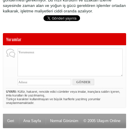
göndermesi gerekmiyor. Bu hızlı kurulum ve uzaktan izleme
sayesinde zaman alan ve yoğun iş gücü gerektiren işlemler ortadan
kalkarak, işletme maliyetleri ciddi oranda azalıyor.
Yorumlar
UYARI:
Küfür, hakaret, rencide edici cümleler veya imalar, inançlara saldırı içeren,
imla kuralları ile yazılmamış,
Türkçe karakter kullanılmayan ve büyük harflerle yazılmış yorumlar
onaylanmamaktadır.
Geri
Ana Sayfa
Normal Görünüm
© 2005 Ulaşım Online