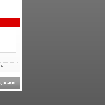
ış,
aşım Online