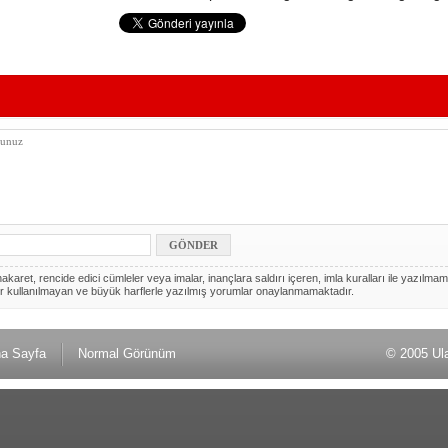
akaret, rencide edici cümleler veya imalar, inançlara saldırı içeren, imla kuralları ile yazılmam
r kullanılmayan ve büyük harflerle yazılmış yorumlar onaylanmamaktadır.
a Sayfa
Normal Görünüm
© 2005 Ul