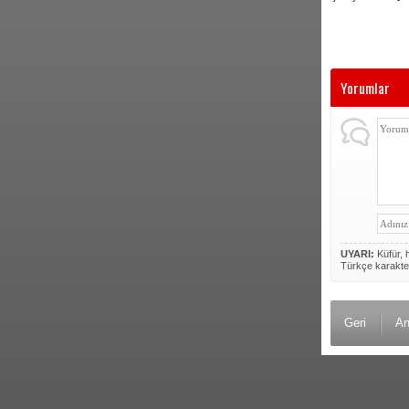
Yorumlar
UYARI:
Küfür, h
Türkçe karakte
Geri
An