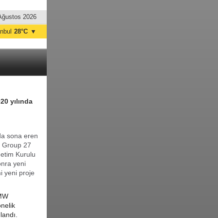
Ağustos 2026
anbul
28°C
▼
nkara
27°C
20 yılında
da sona eren
MG Group 27
netim Kurulu
nra yeni
i yeni proje
BMW
nelik
landı.