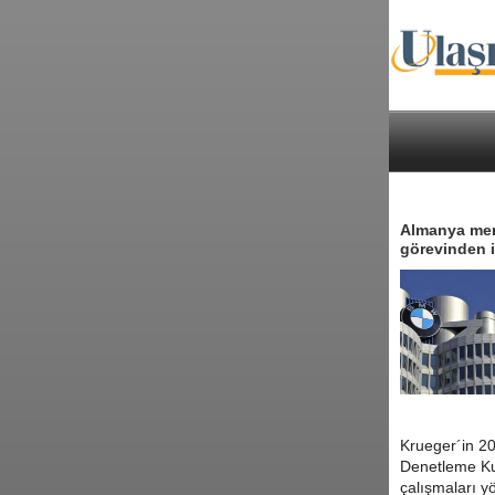
Almanya merk
görevinden i
Krueger´in 20
Denetleme Kur
çalışmaları 