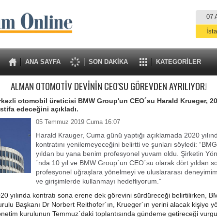
07 
İst
A
ANA SAYFA
SON DAKİKA
KATEGORİLER
ALMAN OTOMOTİV DEVİNİN CEO'SU GÖREVDEN AYRILIYOR!
ezli otomobil üreticisi BMW Group'un CEO´su Harald Krueger, 20
stifa edeceğini açıkladı.
05 Temmuz 2019 Cuma 16:07
Harald Krauger, Cuma günü yaptığı açıklamada 2020 yılın
kontratını yenilemeyeceğini belirtti ve şunları söyledi: “B
yıldan bu yana benim profesyonel yuvam oldu. Şirketin Yö
´nda 10 yıl ve BMW Group´un CEO´su olarak dört yıldan so
profesyonel uğraşlara yönelmeyi ve uluslararası deneyimim
ve girişimlerde kullanmayı hedefliyorum.”
20 yılında kontratı sona erene dek görevini sürdüreceği belirtilirken, 
ulu Başkanı Dr Norbert Reithofer´ın, Krueger´ın yerini alacak kişiye yö
yönetim kurulunun Temmuz´daki toplantısında gündeme getireceği vurgu