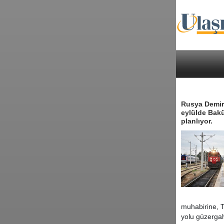
Rusya Demir 
eylülde Bakü
planlıyor.
muhabirine, T
yolu güzergah