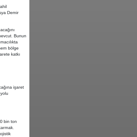
ahil
usya Demir
nacağını
 mevcut. Bunun
ımacılıkta
i hem bölge
arete katkı
cağına işaret
 yolu
0 bin ton
ıkarmak.
jistik