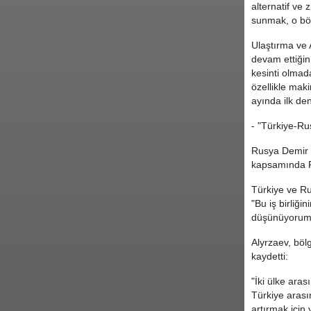
alternatif ve 
sunmak, o böl
Ulaştırma ve 
devam ettiğin
kesinti olmad
özellikle mak
ayında ilk de
- "Türkiye-Ru
Rusya Demir Y
kapsamında Pas
Türkiye ve Ru
"Bu iş birliği
düşünüyorum."
Alyrzaev, böl
kaydetti:
"İki ülke ara
Türkiye arasın
artırmak için