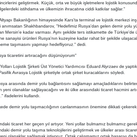
zincirlerini geliştirmek. Küçük, orta ve büyük işletmelere lojistik konusu
gelerdeki istihdama ve ülkemizin ihracatına ciddi katkılar sağlar."
Altyapı Bakanlığının himayesinde Kars'ta terminal ve lojistik merkezi in
i anımsatan Shakhbandarov, "Hedefimiz Rusya'dan gelen demir yolu yük
an Mersin'e kadar varması. Aynı şekilde ters istikamette de Türkiye'de ü
ine sanayisi ürünleri Rusya'nın kuzeyine kadar rahat bir şekilde ulaşacak
neme taşımasını yapmayı hedefliyoruz." dedi.
sya ticaretini artıracağını düşünüyorum"
olları Lojistik Şirketi Üst Yönetici Yardımcısı Eduard Alyrzaev de yaptı
ifik Avrasya Lojistik şirketiyle ortak şirket kuracaklarını söyledi.
sya arasında demir yolu bağlantısını sağlamayı amaçladıklarını belirte
nin yeni olanaklar sağlayacağını ve iki ülke arasındaki ticaret hacmini art
 ifadelerini kullandı.
gede demir yolu taşımacılığının canlanmasının önemine dikkati çekerek,
sındaki ticaret her geçen yıl artıyor. Yeni yollar bulmamız bulmamız ger
daki demir yolu taşıma teknolojilerini geliştirmek ve ülkeler arası ticar
 yeni olanaklar sağlamak istiyoruz. Ortak çalışmamız ortak başarıyı da 