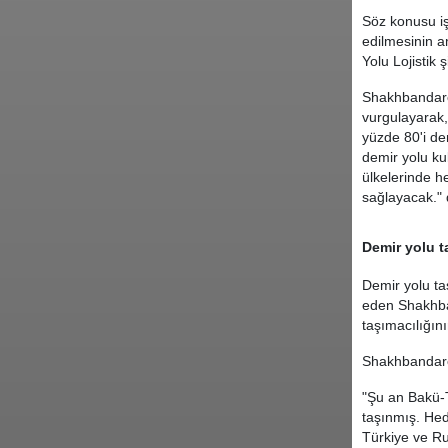
Söz konusu iş
edilmesinin a
Yolu Lojistik ş
Shakhbandarov
vurgulayarak,
yüzde 80'i den
demir yolu kul
ülkelerinde he
sağlayacak." 
Demir yolu t
Demir yolu ta
eden Shakhban
taşımacılığın
Shakhbandaro
"Şu an Bakü-T
taşınmış. Hed
Türkiye ve Rus