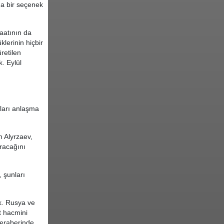
nda bir seçenek
şaatının da
lerinin hiçbir
retilen
. Eylül
kları anlaşma
n Alyrzaev,
ıracağını
 şunları
ek. Rusya ve
et hacmini
beraberinde