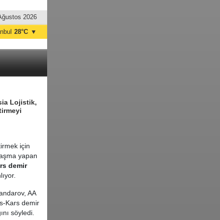
Ağustos 2026
anbul
28°C
▼
nkara
28°C
ia Lojistik,
tirmeyi
irmek için
anlaşma yapan
rs demir
lıyor.
bandarov, AA
is-Kars demir
ını söyledi.