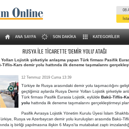
08 
İst
A
ANA SAYFA
SON DAKİKA
KATEGORİLER
RUSYA İLE TİCARETTE 'DEMİR YOLU' ATAĞI
Yolları Lojistik şirketiyle anlaşma yapan Türk firması Pasifik Euras
-Tiflis-Kars demir yolu hattında ilk deneme taşımalarını gerçekleş
12 Temmuz 2019 Cuma 13:39
Türkiye ile Rusya arasındaki demir yolu taşımacılığını gelişt
geçtiğimiz aylarda Rusya Demir Yolları Lojistik şirketiyle 
Türk firması Pasifik Eurasia Lojistik, eylülde
Bakü-Tiflis-Ka
yolu
hattında ilk deneme taşımalarını gerçekleştirmeyi plan
Pasifik Avrasya Lojistik Yönetim Kurulu Üyesi İslam Shakh
ürkiye, Rusya ve Azerbaycan demir yolu kuruluşları arasında Bakü-Tifl
ında iş birliği yapılmasına ilişkin 6 Mayıs'ta mutabakat zaptı imzalandığ