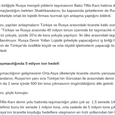
 birliğiyle Rusya menşeli yüklerin taşımasının Bakü-Tiflis-Kars hattına d
maçlandığını belirten Shakhbandarov, bu kapsamda şirketlerinin de R
irketiyle ortak bir lojistik firması kurmak için anlaşma yaptığını bildirdi.
, yapılan anlaşmaların Türkiye ve Rusya arasındaki ticarete katkı su
 "Türkiye ve Rusya arasında 40 milyon tonun üzerinde bir taşımacılık
iz yoluyla, yüzde 20'si de kara yoluyla yapılıyor. İki ülke arasındaki taş
lanılmıyor. Rusya Demir Yolları Lojistik şirketiyle yapacağımız iş birliğ
m de Türkiye'de özellikle küçük ve orta ölçekli işletmelerin yapacağı tic
dedi.
aşımacılığında 5 milyon ton hedefi
şımacılığının gelişmesinin Orta Asya ülkeleriyle ticarete olumlu yansıya
darov, Rusya'nın yanı sıra Türkiye'nin Gürcistan ile arasındaki demir
ın da 2 sene içinde 500 bin tona çıkmasının öngörüldüğünü dile getirdi.
v, şöyle konuştu:
iflis-Kars demir yolu hattında taşımacılığın yükü çok az. 1,5 senede 14
efimiz bunu bir senede 1 milyon tona, orta vadede de 5 milyon tona ç
ya'nın ticarette koyduğu hedeflere ulaşmanın en hızlı yollarından biri lo