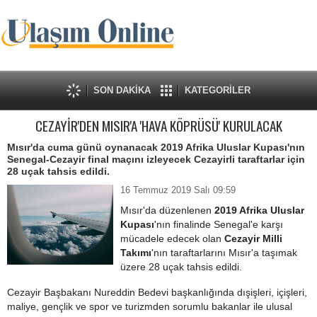
SON DAKİKA
KATEGORİLER
CEZAYİR'DEN MISIR'A 'HAVA KÖPRÜSÜ' KURULACAK
Mısır'da cuma günü oynanacak 2019 Afrika Uluslar Kupası'nın
Senegal-Cezayir final maçını izleyecek Cezayirli taraftarlar için
28 uçak tahsis edildi.
16 Temmuz 2019 Salı 09:59
Mısır'da düzenlenen
2019 Afrika Uluslar
Kupası
'nın finalinde Senegal'e karşı
mücadele edecek olan
Cezayir Milli
Takımı
'nın taraftarlarını Mısır'a taşımak
üzere 28 uçak tahsis edildi.
Cezayir Başbakanı Nureddin Bedevi başkanlığında dışişleri, içişleri,
maliye, gençlik ve spor ve turizmden sorumlu bakanlar ile ulusal