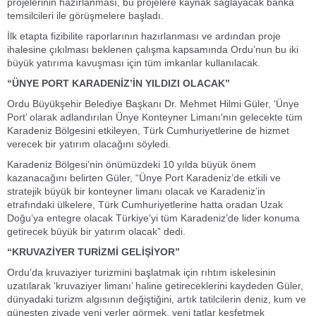
projelerinin hazırlanması, bu projelere kaynak sağlayacak banka
temsilcileri ile görüşmelere başladı.
İlk etapta fizibilite raporlarının hazırlanması ve ardından proje
ihalesine çıkılması beklenen çalışma kapsamında Ordu’nun bu iki
büyük yatırıma kavuşması için tüm imkanlar kullanılacak.
“ÜNYE PORT KARADENİZ’İN YILDIZI OLACAK”
Ordu Büyükşehir Belediye Başkanı Dr. Mehmet Hilmi Güler, ‘Ünye
Port’ olarak adlandırılan Ünye Konteyner Limanı'nın gelecekte tüm
Karadeniz Bölgesini etkileyen, Türk Cumhuriyetlerine de hizmet
verecek bir yatırım olacağını söyledi.
Karadeniz Bölgesi’nin önümüzdeki 10 yılda büyük önem
kazanacağını belirten Güler, “Ünye Port Karadeniz’de etkili ve
stratejik büyük bir konteyner limanı olacak ve Karadeniz’in
etrafındaki ülkelere, Türk Cumhuriyetlerine hatta oradan Uzak
Doğu’ya entegre olacak Türkiye’yi tüm Karadeniz’de lider konuma
getirecek büyük bir yatırım olacak” dedi.
“KRUVAZİYER TURİZMİ GELİŞİYOR”
Ordu’da kruvaziyer turizmini başlatmak için rıhtım iskelesinin
uzatılarak ‘kruvaziyer limanı’ haline getireceklerini kaydeden Güler,
dünyadaki turizm algısının değiştiğini, artık tatilcilerin deniz, kum ve
güneşten ziyade yeni yerler görmek, yeni tatlar keşfetmek