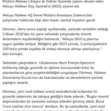
Müdürü Aleksey Lihaçev ile Gülnar ilçesinde yapımı devam eden
Akkuyu Nükleer Güç Santrali'ni (NGS) ziyaret etti.
Akkuyu Nükleer AŞ Genel Müdürü Anastasia Zoteeva'dan
çalışmalar hakkında bilgi alan heyet, santral inşaatını gezdi.
Dönmez, daha sonra yaptığı açıklamada, santralin temelinin atıldığı
3 Nisan 2018'den bu yana sahadaki çalışmalarda önemli
ilerlemelerin kaydedildiğini belirterek, "Akkuyu NGS iş planına
uygun şekilde ilerliyor. Bildiğiniz gibi 2023 yılında, Cumhuriyetimizin
100'üncü yılında inşallah ilk üniteyi devreye almayı planlıyoruz."
diye konuştu.
Sahadaki çalışmaların, Uluslararası Atom Enerjisi Ajansının
belirlemiş olduğu güvenlik ve işletme konusundaki kriter ile
standartlarına göre projelendirildiğini vurgulayan Dönmez, Nükleer
Düzenleme Kurulu'nun da lisanslamalar ve denetimlerini yerinde
yaptığını aktardı.
Dönmez, yeni nesil nükleer enerji santrallerinde kullanılan bir
güvenlik sisteminin de sahaya geldiğini ifade ederek, "Bugün önemli
ekipmanlardan bir tanesinin sahaya intikalini görmüş olduk. Buna
'Core catcher (Kor tutucu)' deniliyor. Bu tip santrallerde, yeni nesil