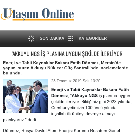
SON DAKİKA
KATEGORİLER
'AKKUYU NGS İŞ PLANINA UYGUN ŞEKİLDE İLERLİYOR'
Enerji ve Tabii Kaynaklar Bakanı Fatih Dönmez, Mersin'de
yapımı süren Akkuyu Nükleer Güç Santrali'nde incelemelerde
bulundu.
23 Temmuz 2019 Salı 10:20
Enerji ve Tabii Kaynaklar Bakanı Fatih
Dönmez
, "
Akkuyu NGS
iş planına uygun
şekilde ilerliyor. Bildiğiniz gibi 2023 yılında,
Cumhuriyetimizin 100'üncü yılında
inşallah ilk üniteyi devreye almayı
planlıyoruz." dedi.
Dönmez, Rusya Devlet Atom Enerjisi Kurumu Rosatom Genel