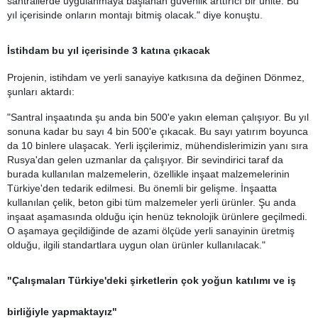
santrallerde uygulanmaya başlanan güvenlik arttırıcı bir ünite. Bu
yıl içerisinde onların montajı bitmiş olacak." diye konuştu.
İstihdam bu yıl içerisinde 3 katına çıkacak
Projenin, istihdam ve yerli sanayiye katkısına da değinen Dönmez,
şunları aktardı:
"Santral inşaatında şu anda bin 500'e yakın eleman çalışıyor. Bu yıl
sonuna kadar bu sayı 4 bin 500'e çıkacak. Bu sayı yatırım boyunca
da 10 binlere ulaşacak. Yerli işçilerimiz, mühendislerimizin yanı sıra
Rusya'dan gelen uzmanlar da çalışıyor. Bir sevindirici taraf da
burada kullanılan malzemelerin, özellikle inşaat malzemelerinin
Türkiye'den tedarik edilmesi. Bu önemli bir gelişme. İnşaatta
kullanılan çelik, beton gibi tüm malzemeler yerli ürünler. Şu anda
inşaat aşamasında olduğu için henüz teknolojik ürünlere geçilmedi.
O aşamaya geçildiğinde de azami ölçüde yerli sanayinin üretmiş
olduğu, ilgili standartlara uygun olan ürünler kullanılacak."
"Çalışmaları Türkiye'deki şirketlerin çok yoğun katılımı ve iş
birliğiyle yapmaktayız"