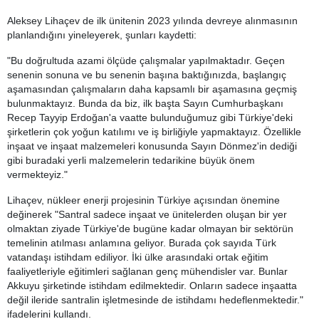
Aleksey Lihaçev de ilk ünitenin 2023 yılında devreye alınmasının
planlandığını yineleyerek, şunları kaydetti:
"Bu doğrultuda azami ölçüde çalışmalar yapılmaktadır. Geçen
senenin sonuna ve bu senenin başına baktığınızda, başlangıç
aşamasından çalışmaların daha kapsamlı bir aşamasına geçmiş
bulunmaktayız. Bunda da biz, ilk başta Sayın Cumhurbaşkanı
Recep Tayyip Erdoğan'a vaatte bulunduğumuz gibi Türkiye'deki
şirketlerin çok yoğun katılımı ve iş birliğiyle yapmaktayız. Özellikle
inşaat ve inşaat malzemeleri konusunda Sayın Dönmez'in dediği
gibi buradaki yerli malzemelerin tedarikine büyük önem
vermekteyiz."
Lihaçev, nükleer enerji projesinin Türkiye açısından önemine
değinerek "Santral sadece inşaat ve ünitelerden oluşan bir yer
olmaktan ziyade Türkiye'de bugüne kadar olmayan bir sektörün
temelinin atılması anlamına geliyor. Burada çok sayıda Türk
vatandaşı istihdam ediliyor. İki ülke arasındaki ortak eğitim
faaliyetleriyle eğitimleri sağlanan genç mühendisler var. Bunlar
Akkuyu şirketinde istihdam edilmektedir. Onların sadece inşaatta
değil ileride santralin işletmesinde de istihdamı hedeflenmektedir."
ifadelerini kullandı.