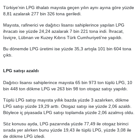
Türkiye'nin LPG ithalatı mayısta geçen yılın aynı ayına göre yüzde
8,81 azalarak 277 bin 326 tona geriledi.
Mayısta, rafinerici ve dağıtıcı lisansı sahiplerince yapılan LPG
ihracatı ise yüzde 24,24 azalarak 7 bin 221 tona indi. İhracat,
İsviçre, Lübnan ve Kuzey Kıbrıs Türk Cumhuriyeti'ne yapıldı.
Bu dönemde LPG üretimi ise yüzde 35,3 artışla 101 bin 604 tona
çıktı.
LPG satışı azaldı
Dağıtıcı lisansı sahiplerince mayısta 65 bin 973 ton tüplü LPG, 10
bin 448 ton dökme LPG ve 263 bin 98 ton otogaz satışı yapıldı.
Tüplü LPG satışı mayısta yıllık bazda yüzde 3 azalırken, dökme
LPG satışı yüzde 19,29 arttı. Otogaz satışı ise yüzde 2,06 azaldı.
Böylece iç piyasada LPG satışı toplamda yüzde 2,06 azalmış oldu.
Söz konusu ayda, LPG pazarında yüzde 77,49 ile otogaz birinci
sırada yer alırken bunu yüzde 19,43 ile tüplü LPG, yüzde 3,08 ile
de dökme LPG izledi.