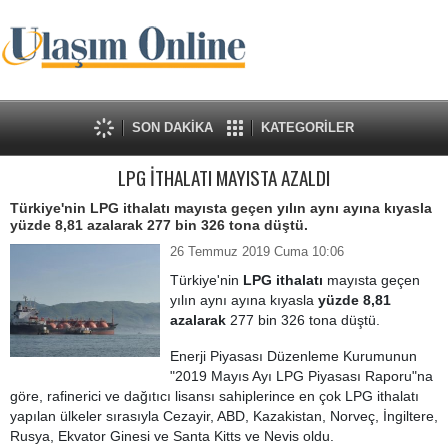
SON DAKİKA
KATEGORİLER
LPG İTHALATI MAYISTA AZALDI
Türkiye'nin LPG ithalatı mayısta geçen yılın aynı ayına kıyasla
yüzde 8,81 azalarak 277 bin 326 tona düştü.
26 Temmuz 2019 Cuma 10:06
Türkiye'nin
LPG ithalatı
mayısta geçen
yılın aynı ayına kıyasla
yüzde 8,81
azalarak
277 bin 326 tona düştü.
Enerji Piyasası Düzenleme Kurumunun
"2019 Mayıs Ayı LPG Piyasası Raporu"na
göre, rafinerici ve dağıtıcı lisansı sahiplerince en çok LPG ithalatı
yapılan ülkeler sırasıyla Cezayir, ABD, Kazakistan, Norveç, İngiltere,
Rusya, Ekvator Ginesi ve Santa Kitts ve Nevis oldu.