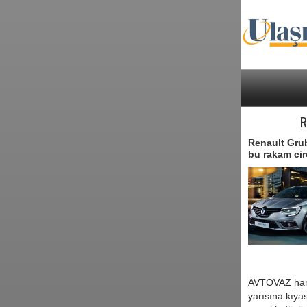
R
Renault Grubu
bu rakam cir
AVTOVAZ hariç
yarısına kıya