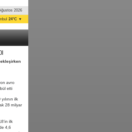
Ağustos 2026
anbul
24°C
▼
nkara
24°C
DI
çekleşirken
lyon avro
ül etti
ılının ilk
ak 28 milyar
’in ilk
de 4,6