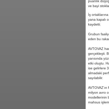
puanlık düşüş
ve bayi stokl
İş ortakların
yana kapalı o
kaydetti.
Grubun faaliy
eden bu rakam
AVTOVAZ hariç
gerçekleşti. 
yarısında yüz
etki oluştu. 
ise gelirlere 
almadaki perf
sayılabilir.
AVTOVAZ’ın fa
milyon avro 
modellerinin 
mahsus işleml