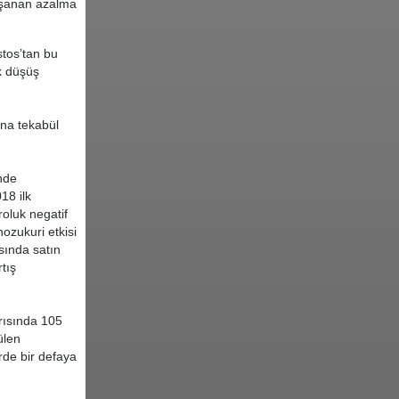
yaşanan azalma
stos’tan bu
k düşüş
una tekabül
nde
18 ilk
oluk negatif
ozukuri etkisi
asında satın
tış
arısında 105
ülen
rde bir defaya