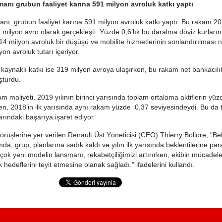
manı grubun faaliyet karına 591 milyon avroluk katkı yaptı
anı, grubun faaliyet karına 591 milyon avroluk katkı yaptı. Bu rakam 201
 milyon avro olarak gerçekleşti. Yüzde 0,6’lık bu daralma döviz kurları
4 milyon avroluk bir düşüşü ve mobilite hizmetlerinin sonlandırılması 
on avroluk tutarı içeriyor.
kaynaklı katkı ise 319 milyon avroya ulaşırken, bu rakam net bankacılık
uşturdu.
am maliyeti, 2019 yılının birinci yarısında toplam ortalama aktiflerin yüz
rken, 2018’in ilk yarısında aynı rakam yüzde 0,37 seviyesindeydi. Bu da
arındaki başarıya işaret ediyor.
rüşlerine yer verilen Renault Üst Yöneticisi (CEO) Thierry Bollore, "B
mda, grup, planlarına sadık kaldı ve yılın ilk yarısında beklentilerine par
k çok yeni modelin lansmanı, rekabetçiliğimizi artırırken, ekibin mücadel
k hedeflerini teyit etmesine olanak sağladı." ifadelerini kullandı.