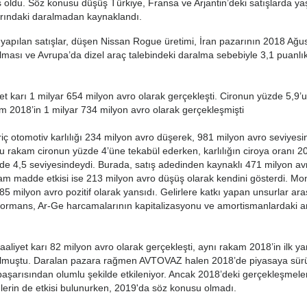
 oldu. Söz konusu düşüş Türkiye, Fransa ve Arjantin’deki satışlarda 
arındaki daralmadan kaynaklandı.
a yapılan satışlar, düşen Nissan Rogue üretimi, İran pazarının 2018 Ağu
lması ve Avrupa’da dizel araç talebindeki daralma sebebiyle 3,1 puanlı
et karı 1 milyar 654 milyon avro olarak gerçekleşti. Cironun yüzde 5,9’
 2018’in 1 milyar 734 milyon avro olarak gerçekleşmişti
 otomotiv karlılığı 234 milyon avro düşerek, 981 milyon avro seviyesi
Bu rakam cironun yüzde 4’üne tekabül ederken, karlılığın ciroya oranı 20
de 4,5 seviyesindeydi. Burada, satış adedinden kaynaklı 471 milyon avr
Ham madde etkisi ise 213 milyon avro düşüş olarak kendini gösterdi. Mon
385 milyon avro pozitif olarak yansıdı. Gelirlere katkı yapan unsurlar ar
ormans, Ar-Ge harcamalarının kapitalizasyonu ve amortismanlardaki ar
aliyet karı 82 milyon avro olarak gerçekleşti, aynı rakam 2018’in ilk y
olmuştu. Daralan pazara rağmen AVTOVAZ halen 2018’de piyasaya sür
başarısından olumlu şekilde etkileniyor. Ancak 2018’deki gerçekleşmele
erin de etkisi bulunurken, 2019'da söz konusu olmadı.