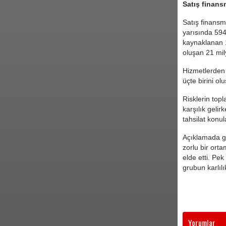
Satış finans
Satış finansm
yarısında 594
kaynaklanan 1
oluşan 21 mily
Hizmetlerden 
üçte birini ol
Risklerin topl
karşılık geli
tahsilat konul
Açıklamada gö
zorlu bir orta
elde etti. Pe
grubun karlılı
Yorumlar