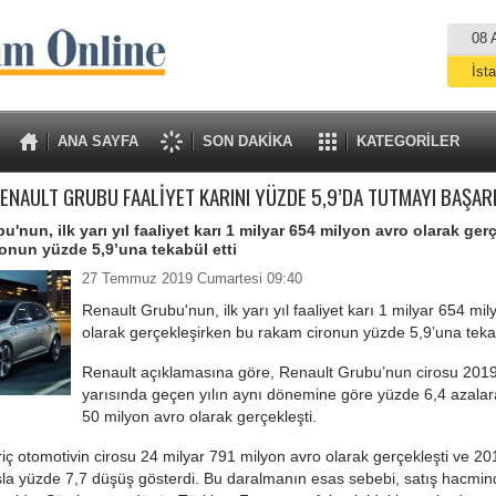
08 
İst
A
ANA SAYFA
SON DAKİKA
KATEGORİLER
ENAULT GRUBU FAALİYET KARINI YÜZDE 5,9’DA TUTMAYI BAŞAR
'nun, ilk yarı yıl faaliyet karı 1 milyar 654 milyon avro olarak ger
onun yüzde 5,9’una tekabül etti
27 Temmuz 2019 Cumartesi 09:40
Renault Grubu'nun, ilk yarı yıl faaliyet karı 1 milyar 654 mi
olarak gerçekleşirken bu rakam cironun yüzde 5,9’una tekab
Renault açıklamasına göre, Renault Grubu’nun cirosu 2019 y
yarısında geçen yılın aynı dönemine göre yüzde 6,4 azalar
50 milyon avro olarak gerçekleşti.
 otomotivin cirosu 24 milyar 791 milyon avro olarak gerçekleşti ve 2018
sla yüzde 7,7 düşüş gösterdi. Bu daralmanın esas sebebi, satış hacmin