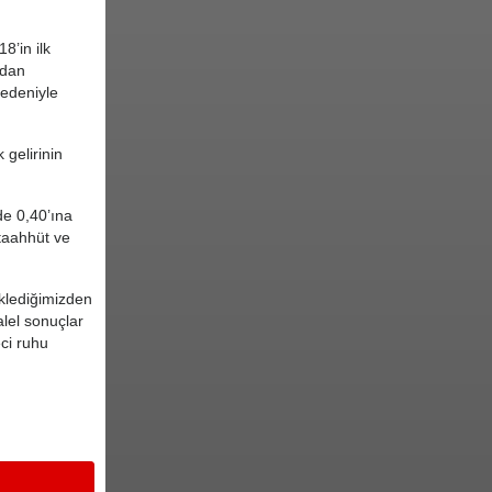
8’in ilk
ndan
nedeniyle
 gelirinin
de 0,40’ına
 taahhüt ve
eklediğimizden
alel sonuçlar
eci ruhu