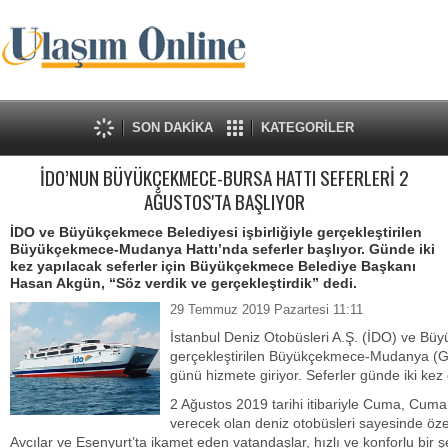
SON DAKİKA
KATEGORİLER
İDO’NUN BÜYÜKÇEKMECE-BURSA HATTI SEFERLERİ 2
AĞUSTOS'TA BAŞLIYOR
İDO ve Büyükçekmece Belediyesi işbirliğiyle gerçekleştirilen
Büyükçekmece-Mudanya Hattı’nda seferler başlıyor. Günde iki
kez yapılacak seferler için Büyükçekmece Belediye Başkanı
Hasan Akgün, “Söz verdik ve gerçekleştirdik” dedi.
29 Temmuz 2019 Pazartesi 11:11
İstanbul Deniz Otobüsleri A.Ş. (İDO) ve Büyü
gerçekleştirilen Büyükçekmece-Mudanya (G
günü hizmete giriyor. Seferler günde iki kez 
2 Ağustos 2019 tarihi itibariyle Cuma, Cuma
verecek olan deniz otobüsleri sayesinde öz
Avcılar ve Esenyurt’ta ikamet eden vatandaşlar, hızlı ve konforlu bir 