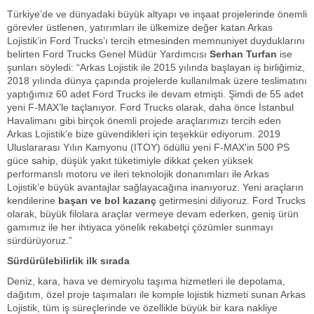
Türkiye’de ve dünyadaki büyük altyapı ve inşaat projelerinde önemli
görevler üstlenen, yatırımları ile ülkemize değer katan Arkas
Lojistik’in Ford Trucks’ı tercih etmesinden memnuniyet duyduklarını
belirten Ford Trucks Genel Müdür Yardımcısı
Serhan Turfan
ise
şunları söyledi: “Arkas Lojistik ile 2015 yılında başlayan iş birliğimiz,
2018 yılında dünya çapında projelerde kullanılmak üzere teslimatını
yaptığımız 60 adet Ford Trucks ile devam etmişti. Şimdi de 55 adet
yeni F-MAX’le taçlanıyor. Ford Trucks olarak, daha önce İstanbul
Havalimanı gibi birçok önemli projede araçlarımızı tercih eden
Arkas Lojistik’e bize güvendikleri için teşekkür ediyorum. 2019
Uluslararası Yılın Kamyonu (ITOY) ödüllü yeni F-MAX'in 500 PS
güce sahip, düşük yakıt tüketimiyle dikkat çeken yüksek
performanslı motoru ve ileri teknolojik donanımları ile Arkas
Lojistik’e büyük avantajlar sağlayacağına inanıyoruz. Yeni araçların
kendilerine
başarı ve bol kazanç
getirmesini diliyoruz. Ford Trucks
olarak, büyük filolara araçlar vermeye devam ederken, geniş ürün
gamımız ile her ihtiyaca yönelik rekabetçi çözümler sunmayı
sürdürüyoruz.”
Sürdürülebilirlik ilk sırada
Deniz, kara, hava ve demiryolu taşıma hizmetleri ile depolama,
dağıtım, özel proje taşımaları ile komple lojistik hizmeti sunan Arkas
Lojistik, tüm iş süreçlerinde ve özellikle büyük bir kara nakliye