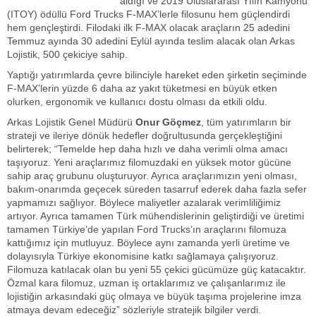
aldığı ve 2019 Uluslararası Yılın Kamyonu
(ITOY) ödüllü Ford Trucks F-MAX’lerle filosunu hem güçlendirdi
hem gençleştirdi. Filodaki ilk F-MAX olacak araçların 25 adedini
Temmuz ayında 30 adedini Eylül ayında teslim alacak olan Arkas
Lojistik, 500 çekiciye sahip.
Yaptığı yatırımlarda çevre bilinciyle hareket eden şirketin seçiminde
F-MAX’lerin yüzde 6 daha az yakıt tüketmesi en büyük etken
olurken, ergonomik ve kullanıcı dostu olması da etkili oldu.
Arkas Lojistik Genel Müdürü
Onur Göçmez
, tüm yatırımların bir
strateji ve ileriye dönük hedefler doğrultusunda gerçekleştiğini
belirterek; “Temelde hep daha hızlı ve daha verimli olma amacı
taşıyoruz. Yeni araçlarımız filomuzdaki en yüksek motor gücüne
sahip araç grubunu oluşturuyor. Ayrıca araçlarımızın yeni olması,
bakım-onarımda geçecek süreden tasarruf ederek daha fazla sefer
yapmamızı sağlıyor. Böylece maliyetler azalarak verimliliğimiz
artıyor. Ayrıca tamamen Türk mühendislerinin geliştirdiği ve üretimi
tamamen Türkiye’de yapılan Ford Trucks’ın araçlarını filomuza
kattığımız için mutluyuz. Böylece aynı zamanda yerli üretime ve
dolayısıyla Türkiye ekonomisine katkı sağlamaya çalışıyoruz.
Filomuza katılacak olan bu yeni 55 çekici gücümüze güç katacaktır.
Özmal kara filomuz, uzman iş ortaklarımız ve çalışanlarımız ile
lojistiğin arkasındaki güç olmaya ve büyük taşıma projelerine imza
atmaya devam edeceğiz” sözleriyle stratejik bilgiler verdi.