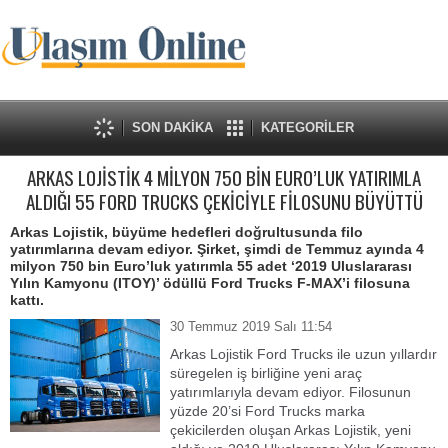
SON DAKİKA
KATEGORİLER
ARKAS LOJİSTİK 4 MİLYON 750 BİN EURO’LUK YATIRIMLA
ALDIĞI 55 FORD TRUCKS ÇEKİCİYLE FİLOSUNU BÜYÜTTÜ
Arkas Lojistik, büyüme hedefleri doğrultusunda filo
yatırımlarına devam ediyor. Şirket, şimdi de Temmuz ayında 4
milyon 750 bin Euro’luk yatırımla 55 adet ‘2019 Uluslararası
Yılın Kamyonu (ITOY)’ ödüllü Ford Trucks F-MAX’i filosuna
kattı.
30 Temmuz 2019 Salı 11:54
Arkas Lojistik Ford Trucks ile uzun yıllardır
süregelen iş birliğine yeni araç
yatırımlarıyla devam ediyor. Filosunun
yüzde 20’si Ford Trucks marka
çekicilerden oluşan Arkas Lojistik, yeni