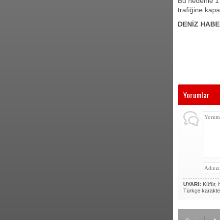
Bu nedenle 1 
trafiğine kapa
DENİZ HABE
Yorumlar
UYARI:
Küfür, h
Türkçe karakte