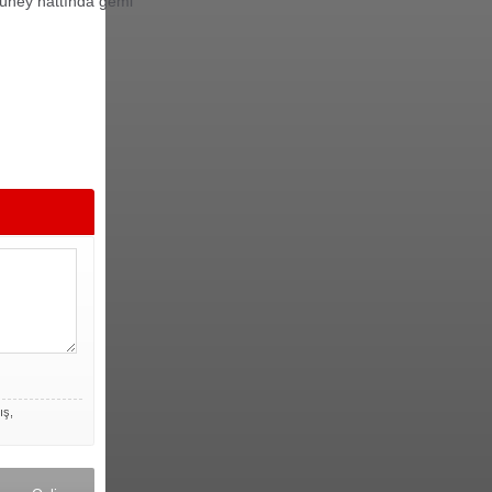
güney hattında gemi
ış,