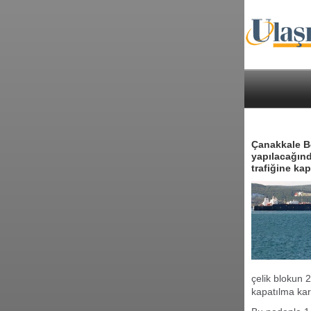
Çanakkale B
yapılacağınd
trafiğine kapa
çelik blokun 
kapatılma karar