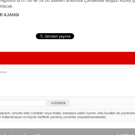
Ağustos'ta 07.00 ile 14.00 saatleri arasında Çanakkale Boğazı kuzey 
tılacak.
R AJANSI
akaret, rencide edici cümleler veya imalar, inançlara saldırı içeren, imla kuralları ile yazılmam
r kullanılmayan ve büyük harflerle yazılmış yorumlar onaylanmamaktadır.