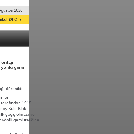
Ağustos 2026
anbul
24°C
▼
nkara
24°C
ontajı
y yönlü gemi
ğı öğrenildi.
Liman
 tarafından 1915
üney Kule Blok
ilk geçiş olması ve
 yönlü gemi trafiğine