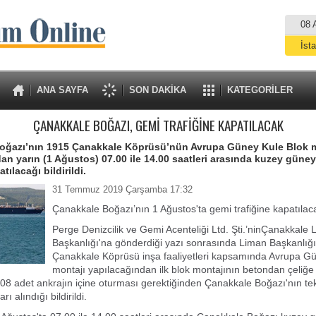
08 
İst
A
ANA SAYFA
SON DAKİKA
KATEGORİLER
ÇANAKKALE BOĞAZI, GEMİ TRAFİĞİNE KAPATILACAK
oğazı’nın 1915 Çanakkale Köprüsü’nün Avrupa Güney Kule Blok m
an yarın (1 Ağustos) 07.00 ile 14.00 saatleri arasında kuzey güne
tılacağı bildirildi.
31 Temmuz 2019 Çarşamba 17:32
Çanakkale Boğazı’nın 1 Ağustos'ta gemi trafiğine kapatılaca
Perge Denizcilik ve Gemi Acenteliği Ltd. Şti.’nin
Çanakkale 
Başkanlığı'na
gönderdiği yazı sonrasında Liman Başkanlığı
Çanakkale Köprüsü inşa faaliyetleri kapsamında Avrupa G
montajı yapılacağından ilk blok montajının betondan çeliğe 
208 adet ankrajın içine oturması gerektiğinden Çanakkale Boğazı'nın tek
ı alındığı bildirildi.