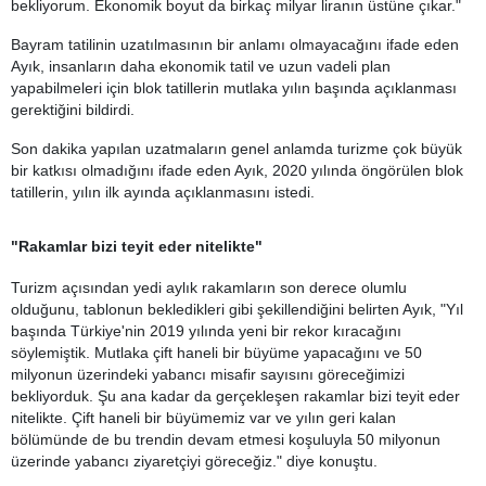
bekliyorum. Ekonomik boyut da birkaç milyar liranın üstüne çıkar."
Bayram tatilinin uzatılmasının bir anlamı olmayacağını ifade eden
Ayık, insanların daha ekonomik tatil ve uzun vadeli plan
yapabilmeleri için blok tatillerin mutlaka yılın başında açıklanması
gerektiğini bildirdi.
Son dakika yapılan uzatmaların genel anlamda turizme çok büyük
bir katkısı olmadığını ifade eden Ayık, 2020 yılında öngörülen blok
tatillerin, yılın ilk ayında açıklanmasını istedi.
"Rakamlar bizi teyit eder nitelikte"
Turizm açısından yedi aylık rakamların son derece olumlu
olduğunu, tablonun bekledikleri gibi şekillendiğini belirten Ayık, "Yıl
başında Türkiye'nin 2019 yılında yeni bir rekor kıracağını
söylemiştik. Mutlaka çift haneli bir büyüme yapacağını ve 50
milyonun üzerindeki yabancı misafir sayısını göreceğimizi
bekliyorduk. Şu ana kadar da gerçekleşen rakamlar bizi teyit eder
nitelikte. Çift haneli bir büyümemiz var ve yılın geri kalan
bölümünde de bu trendin devam etmesi koşuluyla 50 milyonun
üzerinde yabancı ziyaretçiyi göreceğiz." diye konuştu.