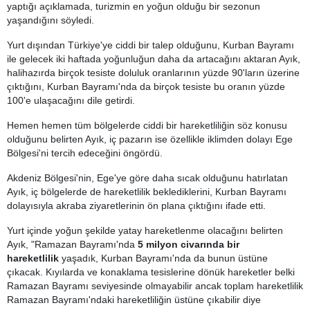
yaptığı açıklamada, turizmin en yoğun olduğu bir sezonun
yaşandığını söyledi.
Yurt dışından Türkiye'ye ciddi bir talep olduğunu, Kurban Bayramı
ile gelecek iki haftada yoğunluğun daha da artacağını aktaran Ayık,
halihazırda birçok tesiste doluluk oranlarının yüzde 90'ların üzerine
çıktığını, Kurban Bayramı'nda da birçok tesiste bu oranın yüzde
100'e ulaşacağını dile getirdi.
Hemen hemen tüm bölgelerde ciddi bir hareketliliğin söz konusu
olduğunu belirten Ayık, iç pazarın ise özellikle iklimden dolayı Ege
Bölgesi'ni tercih edeceğini öngördü.
Akdeniz Bölgesi'nin, Ege'ye göre daha sıcak olduğunu hatırlatan
Ayık, iç bölgelerde de hareketlilik beklediklerini, Kurban Bayramı
dolayısıyla akraba ziyaretlerinin ön plana çıktığını ifade etti.
Yurt içinde yoğun şekilde yatay hareketlenme olacağını belirten
Ayık, "Ramazan Bayramı'nda
5 milyon civarında bir
hareketlilik
yaşadık, Kurban Bayramı'nda da bunun üstüne
çıkacak. Kıyılarda ve konaklama tesislerine dönük hareketler belki
Ramazan Bayramı seviyesinde olmayabilir ancak toplam hareketlilik
Ramazan Bayramı'ndaki hareketliliğin üstüne çıkabilir diye