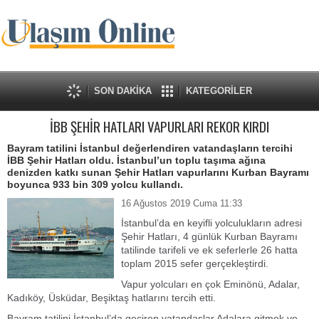
SON DAKİKA
KATEGORİLER
İBB ŞEHİR HATLARI VAPURLARI REKOR KIRDI
Bayram tatilini İstanbul değerlendiren vatandaşların tercihi
İBB Şehir Hatları oldu. İstanbul’un toplu taşıma ağına
denizden katkı sunan Şehir Hatları vapurlarını Kurban Bayramı
boyunca 933 bin 309 yolcu kullandı.
16 Ağustos 2019 Cuma 11:33
İstanbul’da en keyifli yolculukların adresi
Şehir Hatları, 4 günlük Kurban Bayramı
tatilinde tarifeli ve ek seferlerle 26 hatta
toplam 2015 sefer gerçekleştirdi.
Vapur yolcuları en çok Eminönü, Adalar,
Kadıköy, Üsküdar, Beşiktaş hatlarını tercih etti.
Bayram tatilini İstanbul’da geçiren vatandaşlar Adalara gitmek ve