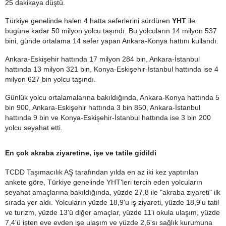
25 dakikaya düştü.
Türkiye genelinde halen 4 hatta seferlerini sürdüren
YHT
ile
bugüne kadar 50 milyon yolcu taşındı. Bu yolcuların 14 milyon 537
bini, günde ortalama 14 sefer yapan Ankara-Konya hattını kullandı.
Ankara-Eskişehir hattında 17 milyon 284 bin, Ankara-İstanbul
hattında 13 milyon 321 bin, Konya-Eskişehir-İstanbul hattında ise 4
milyon 627 bin yolcu taşındı.
Günlük yolcu ortalamalarına bakıldığında, Ankara-Konya hattında 5
bin 900, Ankara-Eskişehir hattında 3 bin 850, Ankara-İstanbul
hattında 9 bin ve Konya-Eskişehir-İstanbul hattında ise 3 bin 200
yolcu seyahat etti.
En çok akraba ziyaretine, işe ve tatile gidildi
TCDD Taşımacılık AŞ tarafından yılda en az iki kez yaptırılan
ankete göre, Türkiye genelinde YHT'leri tercih eden yolcuların
seyahat amaçlarına bakıldığında, yüzde 27,8 ile "akraba ziyareti" ilk
sırada yer aldı. Yolcuların yüzde 18,9'u iş ziyareti, yüzde 18,9'u tatil
ve turizm, yüzde 13'ü diğer amaçlar, yüzde 11'i okula ulaşım, yüzde
7,4'ü işten eve evden işe ulaşım ve yüzde 2,6'sı sağlık kurumuna