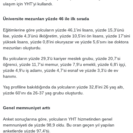
ulaşım için YHT'yi kullandı.
Üniversite mezunları yüzde 46 ile ilk sırada
Eğitimlerine göre yolcuların yüzde 46,1'ini lisans, yüzde 15,3'ünü
lise, yüzde 4,3'ünü ilköğretim, yüzde 10,5'ini ön lisans, yüzde 17'sini
yüksek lisans, yüzde 0,8'ini okuryazar ve yüzde 5,6'sını ise doktora
mezunları oluşturdu.
Bu yolcuların yüzde 29,3'ü kariyer meslek grubu, yüzde 20,7'si
öğrenci, yüzde 11,7'si memur, yüzde 7,9'u emekli, yüzde 6,8'i işçi,
yüzde 4,9'u iş adamı, yüzde 4,7'si esnaf ve yüzde 3,3'ü de ev
hanımı.
Yaş profiline bakıldığında da yolcuların yüzde 32,8'ini 26 yaş altı,
yüzde 60'ını da 26-37 yaş grubu oluşturdu.
Genel memnuniyet arttı
Anket sonuçlarına göre, yolcuların YHT hizmetinden genel
memnuniyeti de yüzde 98,9 oldu. Bu oran geçen yıl yapılan
anketlerde yüzde 97,4'tü.