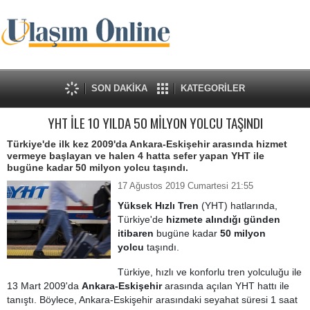
SON DAKİKA
KATEGORİLER
YHT İLE 10 YILDA 50 MİLYON YOLCU TAŞINDI
Türkiye'de ilk kez 2009'da Ankara-Eskişehir arasında hizmet
vermeye başlayan ve halen 4 hatta sefer yapan YHT ile
bugüne kadar 50 milyon yolcu taşındı.
17 Ağustos 2019 Cumartesi 21:55
Yüksek Hızlı Tren
(YHT) hatlarında,
Türkiye'de
hizmete alındığı günden
itibaren
bugüne kadar
50 milyon
yolcu
taşındı.
Türkiye, hızlı ve konforlu tren yolculuğu ile
13 Mart 2009'da
Ankara-Eskişehir
arasında açılan YHT hattı ile
tanıştı. Böylece, Ankara-Eskişehir arasındaki seyahat süresi 1 saat