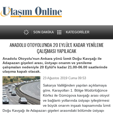
SON DAKİKA
KATEGORİLER
ANADOLU OTOYOLU'NDA 20 EYLÜL'E KADAR YENİLEME
ÇALIŞMASI YAPILACAK
Anadolu Otoyolu'nun Ankara yönü İzmit Doğu Kavşağı ile
Adapazarı gişeleri arası, üstyapı onarım ve yenileme
çalışmaları nedeniyle 20 Eylül'e kadar 21.00-06.00 saatlerinde
ulaşıma kapalı olacak.
23 Ağustos 2019 Cuma 09:53
Sakarya Valiliğinden yapılan açıklamaya
göre, Karayolları 1. Bölge Müdürlüğünce
Körfez ile Gümüşova kavşağı arası otoyol
ve bağlantı yollarında üstyapı iyileştirmesi
ve büyük onarım inşaatı kapsamında İzmit
Doğu Kavşağı ile Adapazarı gişeleri arasındaki bölümde üstyapı