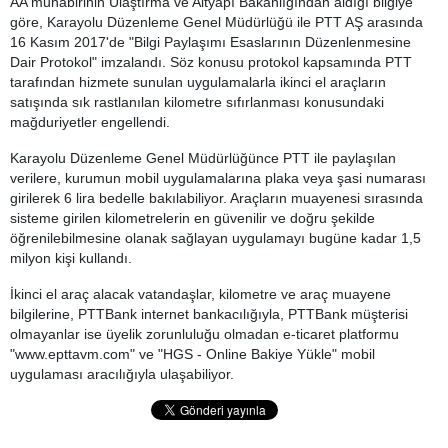
AA muhabirinin Ulaştırma ve Altyapı Bakanlığından aldığı bilgiye
göre, Karayolu Düzenleme Genel Müdürlüğü ile PTT AŞ arasında
16 Kasım 2017'de "Bilgi Paylaşımı Esaslarının Düzenlenmesine
Dair Protokol" imzalandı. Söz konusu protokol kapsamında PTT
tarafından hizmete sunulan uygulamalarla ikinci el araçların
satışında sık rastlanılan kilometre sıfırlanması konusundaki
mağduriyetler engellendi.
Karayolu Düzenleme Genel Müdürlüğünce PTT ile paylaşılan
verilere, kurumun mobil uygulamalarına plaka veya şasi numarası
girilerek 6 lira bedelle bakılabiliyor. Araçların muayenesi sırasında
sisteme girilen kilometrelerin en güvenilir ve doğru şekilde
öğrenilebilmesine olanak sağlayan uygulamayı bugüne kadar 1,5
milyon kişi kullandı.
İkinci el araç alacak vatandaşlar, kilometre ve araç muayene
bilgilerine, PTTBank internet bankacılığıyla, PTTBank müşterisi
olmayanlar ise üyelik zorunluluğu olmadan e-ticaret platformu
"www.epttavm.com" ve "HGS - Online Bakiye Yükle" mobil
uygulaması aracılığıyla ulaşabiliyor.