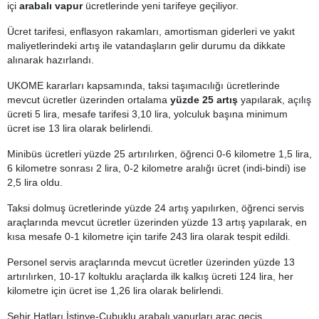
içi
arabalı
vapur
ücretlerinde yeni tarifeye geçiliyor.
Ücret tarifesi, enflasyon rakamları, amortisman giderleri ve yakıt
maliyetlerindeki artış ile vatandaşların gelir durumu da dikkate
alınarak hazırlandı.
UKOME kararları kapsamında, taksi taşımacılığı ücretlerinde
mevcut ücretler üzerinden ortalama
yüzde 25 artış
yapılarak, açılış
ücreti 5 lira, mesafe tarifesi 3,10 lira, yolculuk başına minimum
ücret ise 13 lira olarak belirlendi.
Minibüs ücretleri yüzde 25 artırılırken, öğrenci 0-6 kilometre 1,5 lira,
6 kilometre sonrası 2 lira, 0-2 kilometre aralığı ücret (indi-bindi) ise
2,5 lira oldu.
Taksi dolmuş ücretlerinde yüzde 24 artış yapılırken, öğrenci servis
araçlarında mevcut ücretler üzerinden yüzde 13 artış yapılarak, en
kısa mesafe 0-1 kilometre için tarife 243 lira olarak tespit edildi.
Personel servis araçlarında mevcut ücretler üzerinden yüzde 13
artırılırken, 10-17 koltuklu araçlarda ilk kalkış ücreti 124 lira, her
kilometre için ücret ise 1,26 lira olarak belirlendi.
Şehir Hatları İstinye-Çubuklu arabalı vapurları araç geçiş