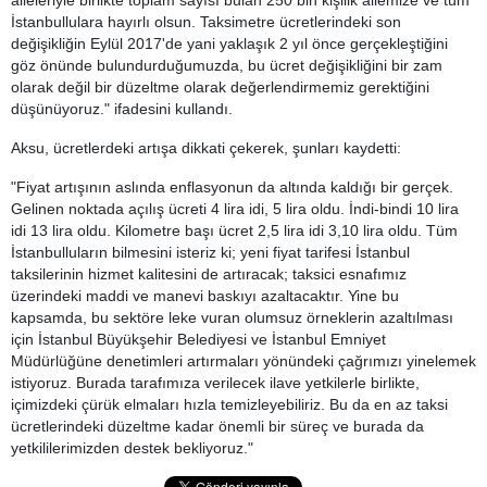
aileleriyle birlikte toplam sayısı bulan 250 bin kişilik ailemize ve tüm
İstanbullulara hayırlı olsun. Taksimetre ücretlerindeki son
değişikliğin Eylül 2017'de yani yaklaşık 2 yıl önce gerçekleştiğini
göz önünde bulundurduğumuzda, bu ücret değişikliğini bir zam
olarak değil bir düzeltme olarak değerlendirmemiz gerektiğini
düşünüyoruz." ifadesini kullandı.
Aksu, ücretlerdeki artışa dikkati çekerek, şunları kaydetti:
"Fiyat artışının aslında enflasyonun da altında kaldığı bir gerçek.
Gelinen noktada açılış ücreti 4 lira idi, 5 lira oldu. İndi-bindi 10 lira
idi 13 lira oldu. Kilometre başı ücret 2,5 lira idi 3,10 lira oldu. Tüm
İstanbulluların bilmesini isteriz ki; yeni fiyat tarifesi İstanbul
taksilerinin hizmet kalitesini de artıracak; taksici esnafımız
üzerindeki maddi ve manevi baskıyı azaltacaktır. Yine bu
kapsamda, bu sektöre leke vuran olumsuz örneklerin azaltılması
için İstanbul Büyükşehir Belediyesi ve İstanbul Emniyet
Müdürlüğüne denetimleri artırmaları yönündeki çağrımızı yinelemek
istiyoruz. Burada tarafımıza verilecek ilave yetkilerle birlikte,
içimizdeki çürük elmaları hızla temizleyebiliriz. Bu da en az taksi
ücretlerindeki düzeltme kadar önemli bir süreç ve burada da
yetkililerimizden destek bekliyoruz."