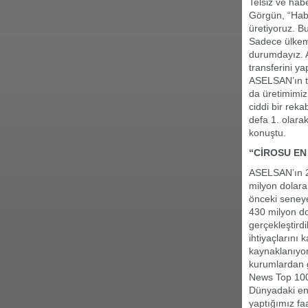
Telsiz ve hab
Görgün, “Habe
üretiyoruz. Bu 
Sadece ülkemiz
durumdayız. A
transferini y
ASELSAN’ın tek
da üretimimiz
ciddi bir rek
defa 1. olara
konuştu.
“CİROSU EN
ASELSAN’ın 20
milyon dolara 
önceki seneye
430 milyon do
gerçekleştirdi
ihtiyaçlarını 
kaynaklanıyor
kurumlardan g
News Top 100” 
Dünyadaki en 
yaptığımız faa