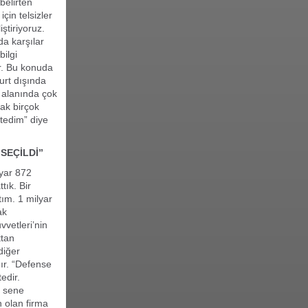
belirten
çin telsizler
iştiriyoruz.
da karşılar
ilgi
or. Bu konuda
Yurt dışında
e alanında çok
ak birçok
stedim” diye
SEÇİLDİ”
lyar 872
tık. Bir
tım. 1 milyar
ak
vvetleri’nin
ttan
diğer
ır. “Defense
edir.
u sene
n olan firma