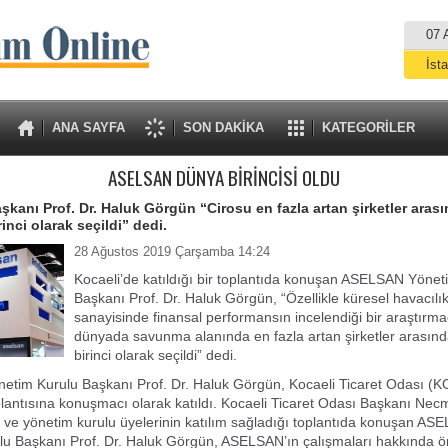
07 
İst
A
ANA SAYFA
SON DAKİKA
KATEGORİLER
ASELSAN DÜNYA BİRİNCİSİ OLDU
anı Prof. Dr. Haluk Görgün “Cirosu en fazla artan şirketler aras
nci olarak seçildi” dedi.
28 Ağustos 2019 Çarşamba 14:24
Kocaeli’de katıldığı bir toplantıda konuşan ASELSAN Yönet
Başkanı Prof. Dr. Haluk Görgün, “Özellikle küresel havacıl
sanayisinde finansal performansın incelendiği bir araştırma
dünyada savunma alanında en fazla artan şirketler arası
birinci olarak seçildi” dedi.
tim Kurulu Başkanı Prof. Dr. Haluk Görgün, Kocaeli Ticaret Odası (
plantısına konuşmacı olarak katıldı. Kocaeli Ticaret Odası Başkanı Necm
i ve yönetim kurulu üyelerinin katılım sağladığı toplantıda konuşan AS
u Başkanı Prof. Dr. Haluk Görgün, ASELSAN’ın çalışmaları hakkında öne