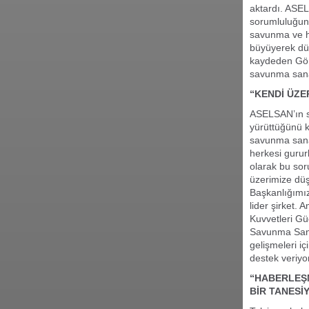
aktardı. ASEL
sorumluluğuna
savunma ve ha
büyüyerek dün
kaydeden Görg
savunma sanayi
“KENDİ ÜZE
ASELSAN’ın sa
yürüttüğünü 
savunma sanay
herkesi gurur
olarak bu so
üzerimize dü
Başkanlığımız
lider şirket.
Kuvvetleri Güç
Savunma Sanay
gelişmeleri iç
destek veriyor
“HABERLEŞM
BİR TANESİY