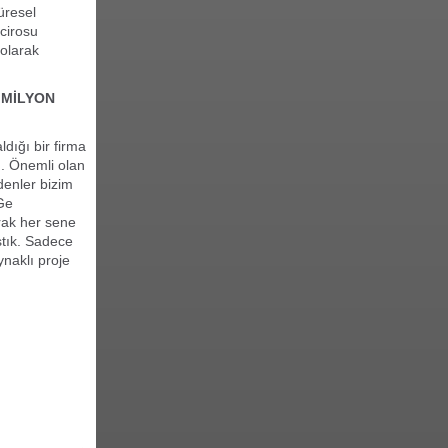
üresel
cirosu
olarak
 MİLYON
dığı bir firma
. Önemli olan
denler bizim
Ge
arak her sene
ştık. Sadece
ynaklı proje