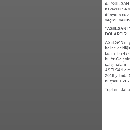
da ASELSAN. Al
havacılık ve 
dünyada savun
seçildi” şekli
“ASELSAN’I
DOLARDIR”
ASELSAN’ın ya
haline geldiğ
kısım, bu 474
bu Ar-Ge çalı
çalışmalarını
ASELSAN ciros
2018 yılında 
bütçesi 154.2 
Toplantı daha