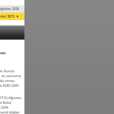
Ağustos 2026
anbul
31°C
▼
nkara
31°C
ında
im Kurulu
ık ve savunma
da cirosu
nda ASELSAN
KOTO) Ağustos
i Bulut,
ELSAN
mli bilgiler