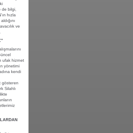
ki
de bilgi,
’ın hızla
aldığını
avacılık ve
.
Z”
alışmalarını
Güncel
n ufak hizmet
ın yönetimi
adına kendi
t gösteren
k Silahlı
ikte
unların
etlerimiz
ALARDAN