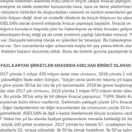
erleşme sistemleri alanında ASELSAN’ın birçok ülkeye ihracat yaptığını 
rleşme ve taktik sistemler konusunda hava, kara ve deniz platformları i
telsizlerin birbirileri ile oluşturdukları network ve kontrol sistemlerini gel
in ihtiyacı değil, dost ve müttefik ülkelerin de birçok ihtiyacını bu alan
SELSAN olarak önemli miktarda ihracat yapmaya başladık. İhracat ve b
aptığımız konuların başında yine bu haberleşme ve telsiz konuları geliy
nolojisini ihraç ettiği ya da ortak üretimini yaptığı fabrikalar mevcut. 
 var. Dünyada teknoloji olarak en iyilerden bir tanesiyiz. Bu haberleşm
abet var. Son zamanlarda eğer arkasında başka bir şey yoksa teknik olar
k ihaleleri kazanır durumda olduk. Bunu da sizlerle gururla paylaşmak i
 FAZLA ARTAN ŞİRKETLER ARASINDA ASELSAN BİRİNCİ OLARAK 
17 yılında 1 milyar 430 milyon dolar olan cirosunu, 2018 yılında 1 mi
yükselttiğini ifade eden Görgün, “Geçen sene tarihi bir rekorla yılı kapat
 göre yüzde 30’luk bir ciro ile yılı tamamladık. 2018’de greve başlamış
lar olan 2017 yılı cirosunu, 2018 yılında 1 milyar 872 milyon dolar olar
k. Bu yüzde 30’luk artış ile 64 ülkeye ihracat yapıyoruz. TÜRK Silahlı Ku
karşılamak bizim birinci vazifemiz. Gelirimizin yaklaşık yüzde 10’u ihraca
. Diğer faaliyetlerimiz ve diğer kurumlardan da ciromuzun yüzde 31’ini 
elmektedir. ASELSAN ile ilgili o kadar listelenecek birçok sıralama vard
listesi her yıl bu alanda faaliyet gösterenlerin merakla beklediği bir list
büyük 100 şirket sıralanıyor. 2017 yılında bu listede 57. sıradayken b
liyetlerle 52. sıraya yükseldik. İlk 50’de olmak hedefimiz. İlk 50’ye yakı