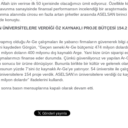
lah izin verirse ilk 50 içerisinde olacağımızı ümit ediyoruz. Özellikle k
savunma sanayisinde finansal performansın incelendiği bir araştırmada 
ma alanında cirosu en fazla artan şirketler arasında ASELSAN birinci 
nde konuştu.
N ÜNİVERSİTELERE VERDİĞİ ÖZ KAYNAKLI PROJE BÜTÇESİ 154.2
pmış olduğu Ar-Ge çalışmaları ile yabancı firmaların güvenerek bilgi al
ini kaydeden Görgün, “Geçen seneki Ar-Ge bütçemiz 474 milyon dolardı
 milyon doların 400 milyonu dış kaynaklı Arge. Yani bize ürün siparişi e
şmalarımızı finanse eder durumda. Çünkü güveniliyoruz ve yapılan Ar-
n sonucu bir ürüne dönüşüyor. Bununla birlikte bir kültür ve gelenek ol
unun yüzde 7’sini öz kaynaklı Ar-Ge’ye yatırıyor. 54 üniversite ile çalı
üniversitelere 154 proje verdik. ASELSAN’ın üniversitelere verdiği öz ka
milyon dolardır” ifadelerini kullandı.
 sonra basın mensuplarına kapalı olarak devam etti.