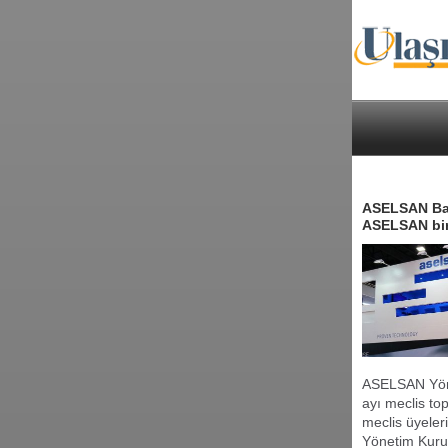
ASELSAN Başk
ASELSAN biri
ASELSAN Yöne
ayı meclis to
meclis üyeler
Yönetim Kurul