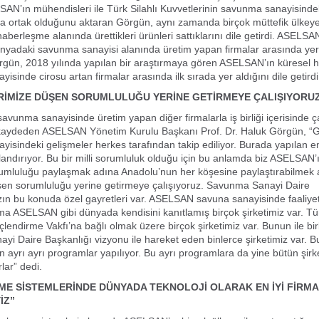
SAN’ın mühendisleri ile Türk Silahlı Kuvvetlerinin savunma sanayisinde
 ortak olduğunu aktaran Görgün, aynı zamanda birçok müttefik ülkeye 
berleşme alanında ürettikleri ürünleri sattıklarını dile getirdi. ASELSAN
yadaki savunma sanayisi alanında üretim yapan firmalar arasında yer 
ün, 2018 yılında yapılan bir araştırmaya gören ASELSAN’ın küresel h
sinde cirosu artan firmalar arasında ilk sırada yer aldığını dile getirdi
RİMİZE DÜŞEN SORUMLULUĞU YERİNE GETİRMEYE ÇALIŞIYORU
vunma sanayisinde üretim yapan diğer firmalarla iş birliği içerisinde ç
kaydeden ASELSAN Yönetim Kurulu Başkanı Prof. Dr. Haluk Görgün, “
isindeki gelişmeler herkes tarafından takip ediliyor. Burada yapılan e
landırıyor. Bu bir milli sorumluluk olduğu için bu anlamda biz ASELSAN’
rumluluğu paylaşmak adına Anadolu’nun her köşesine paylaştırabilmek 
şen sorumluluğu yerine getirmeye çalışıyoruz. Savunma Sanayi Daire
ın bu konuda özel gayretleri var. ASELSAN savuna sanayisinde faaliye
 Ama ASELSAN gibi dünyada kendisini kanıtlamış birçok şirketimiz var. Tür
lendirme Vakfı’na bağlı olmak üzere birçok şirketimiz var. Bunun ile birl
i Daire Başkanlığı vizyonu ile hareket eden binlerce şirketimiz var. B
in ayrı ayrı programlar yapılıyor. Bu ayrı programlara da yine bütün şirk
lar” dedi.
E SİSTEMLERİNDE DÜNYADA TEKNOLOJİ OLARAK EN İYİ FİRM
İZ”