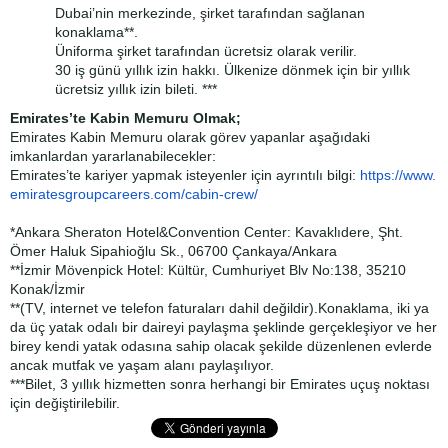
Dubai’nin merkezinde, şirket tarafından sağlanan
konaklama**.
Üniforma şirket tarafından ücretsiz olarak verilir.
30 iş günü yıllık izin hakkı. Ülkenize dönmek için bir yıllık
ücretsiz yıllık izin bileti. ***
Emirates’te Kabin Memuru Olmak;
Emirates Kabin Memuru olarak görev yapanlar aşağıdaki
imkanlardan yararlanabilecekler:
Emirates’te kariyer yapmak isteyenler için ayrıntılı bilgi:
https://www.
emiratesgroupcareers.com/
cabin-crew/
*Ankara Sheraton Hotel&Convention Center: Kavaklıdere, Şht.
Ömer Haluk Sipahioğlu Sk., 06700 Çankaya/Ankara
**İzmir Mövenpick Hotel: Kültür, Cumhuriyet Blv No:138, 35210
Konak/İzmir
**(TV, internet ve telefon faturaları dahil değildir).Konaklama, iki ya
da üç yatak odalı bir daireyi paylaşma şeklinde gerçekleşiyor ve her
birey kendi yatak odasına sahip olacak şekilde düzenlenen evlerde
ancak mutfak ve yaşam alanı paylaşılıyor.
***Bilet, 3 yıllık hizmetten sonra herhangi bir Emirates uçuş noktası
için değiştirilebilir.