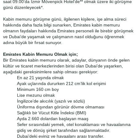
saat 09.00’da İzmir Mövenpick Hotel’de** olmak üzere iki görüşme
günü düzenleyecek*.
Kabin memuru görüşme günü, ilgilenen kişilere, işe alma süreci
hakkında daha fazla bilgi sunarken, Emirates kabin memuru
olmanın faydaları hakkında Emirates personeli ile birebir görüşmek
ve Dubai’de yaşamak ve çalışmanın nasıl olduğunu öğrenmek
adına büyük bir fırsat sunuyor.
Emirates Kabin Memuru Olmak için;
Bir Emirates kabin memuru olarak, adaylar, dünyanın önde gelen
kültür ve ticaret merkezlerinden birisi olan Dubai’de yaşarken,
aşağıdaki gereksinimlere sahip olması gerekiyor:
En az 21 yaşında olmak
Ayak uçlarında dururken 212 cm’lik kol erişimi
Minimum 160 cm boy
Lise mezunu olmak
İngilizce’de akıcılık (yazılı ve sözlü)
Üniforma dışından görünür dövme olmaması
Sağlıklı bir Vücut Kitle İndeksi (BMI)
Ayda 2.660 dolardan başlayan maaş
Sefer sırasındaki yemek, otel konaklaması ve havaalanına
gidiş ve dönüş şirket tarafından sağlanmaktadır.
Dubai’deki eviniz ve havaalanı arası transfer.