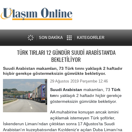
SON DAKİKA
KATEGORİLER
TÜRK TIRLARI 12 GÜNDÜR SUUDİ ARABİSTAN'DA
BEKLETİLİYOR
Suudi Arabistan makamları, 73 Türk tırını yaklaşık 2 haftadır
hiçbir gerekçe göstermeksizin gümrükte bekletiyor.
29 Ağustos 2019 Perşembe 12:46
Suudi Arabistan
makamları, 73
Türk
tırı
nı yaklaşık 2 haftadır hiçbir gerekçe
göstermeksizin gümrükte bekletiyor.
AA muhabirine konuşan ancak ismini
açıklamak istemeyen Türk şoförler,
İskenderun Limanı'ndan çıktıktan sonra 17 Ağustos'ta Suudi
Arabistan'ın kuzeybatısından Kızıldeniz'e açılan Duba Limanı'na