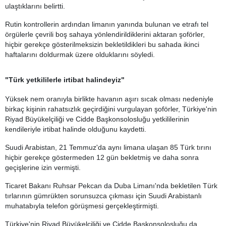
ulaştıklarını belirtti.
Rutin kontrollerin ardından limanın yanında bulunan ve etrafı tel
örgülerle çevrili boş sahaya yönlendirildiklerini aktaran şoförler,
hiçbir gerekçe gösterilmeksizin bekletildikleri bu sahada ikinci
haftalarını doldurmak üzere olduklarını söyledi.
"Türk yetkililerle irtibat halindeyiz"
Yüksek nem oranıyla birlikte havanın aşırı sıcak olması nedeniyle
birkaç kişinin rahatsızlık geçirdiğini vurgulayan şoförler, Türkiye'nin
Riyad Büyükelçiliği ve Cidde Başkonsolosluğu yetkililerinin
kendileriyle irtibat halinde olduğunu kaydetti.
Suudi Arabistan, 21 Temmuz'da aynı limana ulaşan 85 Türk tırını
hiçbir gerekçe göstermeden 12 gün bekletmiş ve daha sonra
geçişlerine izin vermişti.
Ticaret Bakanı Ruhsar Pekcan da Duba Limanı'nda bekletilen Türk
tırlarının gümrükten sorunsuzca çıkması için Suudi Arabistanlı
muhatabıyla telefon görüşmesi gerçekleştirmişti.
Türkiye'nin Riyad Büyükelçiliği ve Cidde Başkonsolosluğu da