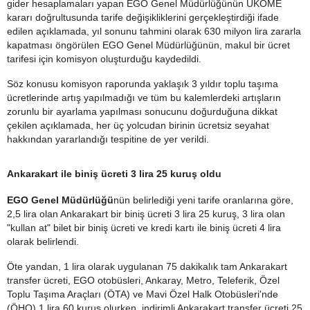
gider hesaplamaları yapan EGO Genel Müdürlüğünün UKOME
kararı doğrultusunda tarife değişikliklerini gerçekleştirdiği ifade
edilen açıklamada, yıl sonunu tahmini olarak 630 milyon lira zararla
kapatması öngörülen EGO Genel Müdürlüğünün, makul bir ücret
tarifesi için komisyon oluşturduğu kaydedildi.
Söz konusu komisyon raporunda yaklaşık 3 yıldır toplu taşıma
ücretlerinde artış yapılmadığı ve tüm bu kalemlerdeki artışların
zorunlu bir ayarlama yapılması sonucunu doğurduğuna dikkat
çekilen açıklamada, her üç yolcudan birinin ücretsiz seyahat
hakkından yararlandığı tespitine de yer verildi.
Ankarakart ile biniş ücreti 3 lira 25 kuruş oldu
EGO Genel Müdürlüğü
nün belirlediği yeni tarife oranlarına göre,
2,5 lira olan Ankarakart bir biniş ücreti 3 lira 25 kuruş, 3 lira olan
"kullan at" bilet bir biniş ücreti ve kredi kartı ile biniş ücreti 4 lira
olarak belirlendi.
Öte yandan, 1 lira olarak uygulanan 75 dakikalık tam Ankarakart
transfer ücreti, EGO otobüsleri, Ankaray, Metro, Teleferik, Özel
Toplu Taşıma Araçları (ÖTA) ve Mavi Özel Halk Otobüsleri'nde
(ÖHO) 1 lira 60 kuruş olurken, indirimli Ankarakart transfer ücreti 25