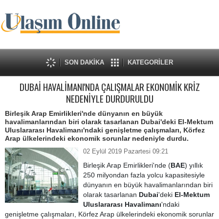
SON DAKİKA
KATEGORİLER
DUBAİ HAVALİMANI'NDA ÇALIŞMALAR EKONOMİK KRİZ
NEDENİYLE DURDURULDU
Birleşik Arap Emirlikleri'nde dünyanın en büyük
havalimanlarından biri olarak tasarlanan Dubai'deki El-Mektum
Uluslararası Havalimanı'ndaki genişletme çalışmaları, Körfez
Arap ülkelerindeki ekonomik sorunlar nedeniyle durdu.
02 Eylül 2019 Pazartesi 09:21
Birleşik Arap Emirlikleri'nde (
BAE
) yıllık
250 milyondan fazla yolcu kapasitesiyle
dünyanın en büyük havalimanlarından biri
olarak tasarlanan
Dubai
'deki
El-Mektum
Uluslararası Havalimanı
'ndaki
genişletme çalışmaları, Körfez Arap ülkelerindeki ekonomik sorunlar