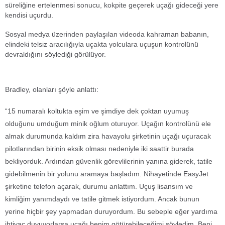
süreliğine ertelenmesi sonucu, kokpite geçerek uçağı gideceği yere
kendisi uçurdu.
Sosyal medya üzerinden paylaşılan videoda kahraman babanın,
elindeki telsiz aracılığıyla uçakta yolculara uçuşun kontrolünü
devraldığını söylediği görülüyor.
Bradley, olanları şöyle anlattı:
“15 numaralı koltukta eşim ve şimdiye dek çoktan uyumuş
olduğunu umduğum minik oğlum oturuyor. Uçağın kontrolünü ele
almak durumunda kaldım zira havayolu şirketinin uçağı uçuracak
pilotlarından birinin eksik olması nedeniyle iki saattir burada
bekliyorduk. Ardından güvenlik görevlilerinin yanına giderek, tatile
gidebilmenin bir yolunu aramaya başladım. Nihayetinde EasyJet
şirketine telefon açarak, durumu anlattım. Uçuş lisansım ve
kimliğim yanımdaydı ve tatile gitmek istiyordum. Ancak bunun
yerine hiçbir şey yapmadan duruyordum. Bu sebeple eğer yardıma
ihtiyaç duyuyorlarsa uçağı benim götürebileceğimi söyledim. Beni