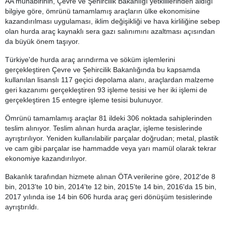
AA muhabirinin, Çevre ve Şehircilik Bakanlığı yetkililerinden aldığı
bilgiye göre, ömrünü tamamlamış araçların ülke ekonomisine
kazandırılması uygulaması, iklim değişikliği ve hava kirliliğine sebep
olan hurda araç kaynaklı sera gazı salınımını azaltması açısından
da büyük önem taşıyor.
Türkiye'de hurda araç arındırma ve söküm işlemlerini
gerçekleştiren Çevre ve Şehircilik Bakanlığında bu kapsamda
kullanılan lisanslı 117 geçici depolama alanı, araçlardan malzeme
geri kazanımı gerçekleştiren 93 işleme tesisi ve her iki işlemi de
gerçekleştiren 15 entegre işleme tesisi bulunuyor.
Ömrünü tamamlamış araçlar 81 ildeki 306 noktada sahiplerinden
teslim alınıyor. Teslim alınan hurda araçlar, işleme tesislerinde
ayrıştırılıyor. Yeniden kullanılabilir parçalar doğrudan; metal, plastik
ve cam gibi parçalar ise hammadde veya yarı mamül olarak tekrar
ekonomiye kazandırılıyor.
Bakanlık tarafından hizmete alınan ÖTA verilerine göre, 2012'de 8
bin, 2013'te 10 bin, 2014'te 12 bin, 2015'te 14 bin, 2016'da 15 bin,
2017 yılında ise 14 bin 606 hurda araç geri dönüşüm tesislerinde
ayrıştırıldı.