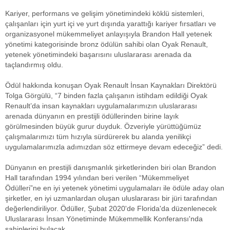
Kariyer, performans ve gelişim yönetimindeki köklü sistemleri,
çalışanları için yurt içi ve yurt dışında yarattığı kariyer fırsatları ve
organizasyonel mükemmeliyet anlayışıyla Brandon Hall yetenek
yönetimi kategorisinde bronz ödülün sahibi olan Oyak Renault,
yetenek yönetimindeki başarısını uluslararası arenada da
taçlandırmış oldu.
Ödül hakkında konuşan Oyak Renault İnsan Kaynakları Direktörü
Tolga Görgülü, “7 binden fazla çalışanın istihdam edildiği Oyak
Renault’da insan kaynakları uygulamalarımızın uluslararası
arenada dünyanın en prestijli ödüllerinden birine layık
görülmesinden büyük gurur duyduk. Özveriyle yürüttüğümüz
çalışmalarımızı tüm hızıyla sürdürerek bu alanda yenilikçi
uygulamalarımızla adımızdan söz ettirmeye devam edeceğiz” dedi.
Dünyanın en prestijli danışmanlık şirketlerinden biri olan Brandon
Hall tarafından 1994 yılından beri verilen “Mükemmeliyet
Ödülleri”ne en iyi yetenek yönetimi uygulamaları ile ödüle aday olan
şirketler, en iyi uzmanlardan oluşan uluslararası bir jüri tarafından
değerlendiriliyor. Ödüller, Şubat 2020'de Florida'da düzenlenecek
Uluslararası İnsan Yönetiminde Mükemmellik Konferansı'nda
sahiplerini bulacak