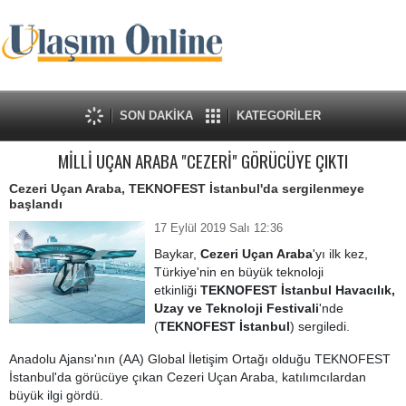
SON DAKİKA
KATEGORİLER
MİLLİ UÇAN ARABA "CEZERİ" GÖRÜCÜYE ÇIKTI
Cezeri Uçan Araba, TEKNOFEST İstanbul'da sergilenmeye
başlandı
17 Eylül 2019 Salı 12:36
Baykar,
Cezeri Uçan Araba
'yı ilk kez,
Türkiye'nin en büyük teknoloji
etkinliği
TEKNOFEST İstanbul Havacılık,
Uzay ve Teknoloji Festivali
'nde
(
TEKNOFEST İstanbul
) sergiledi.
Anadolu Ajansı'nın (AA) Global İletişim Ortağı olduğu TEKNOFEST
İstanbul'da görücüye çıkan Cezeri Uçan Araba, katılımcılardan
büyük ilgi gördü.