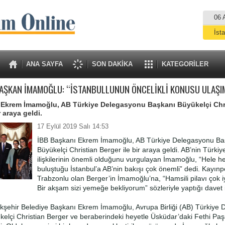
06 
İst
A
ANA SAYFA
SON DAKİKA
KATEGORİLER
AŞKAN İMAMOĞLU: “İSTANBULLUNUN ÖNCELİKLİ KONUSU ULAŞI
 Ekrem İmamoğlu, AB Türkiye Delegasyonu Başkanı Büyükelçi Chr
r araya geldi.
17 Eylül 2019 Salı 14:53
İBB Başkanı Ekrem İmamoğlu, AB Türkiye Delegasyonu Ba
Büyükelçi Christian Berger ile bir araya geldi. AB’nin Türkiye
ilişkilerinin önemli olduğunu vurgulayan İmamoğlu, “Hele hel
buluştuğu İstanbul’a AB’nin bakışı çok önemli” dedi. Kayınp
Trabzonlu olan Berger’in İmamoğlu’na, “Hamsili pilavı çok i
Bir akşam sizi yemeğe bekliyorum” sözleriyle yaptığı davet il
ükşehir Belediye Başkanı Ekrem İmamoğlu, Avrupa Birliği (AB) Türkiye
elçi Christian Berger ve beraberindeki heyetle Üsküdar’daki Fethi Pa