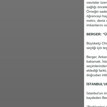
vasıtalar üze
sağlığı öncel
Örneğin sade
öğrenceyi ha
metro, deniz 
imkanlarını sa
BERGER: “Ü
Büyükelçi Ch
seçtiği için te
Berger, Ankara
bakarsak, İst
seçimlerinden
eklediği farkl
doğrudan irti
İSTANBUL’U
İstanbul’un ö
kaydeden Ber
“Problemleri 