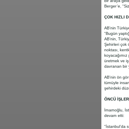
bir araya ge
Berger’e, “Si
ÇOK HIZLI 
AB’nin Türkiy
“Bugün yaptığ
AB’nin, Türkiy
Şehirleri çok
noktası, kent
koyacağımız p
üretmek ve iş
davranan bir y
AB’nin ön gö
tümüyle insan
şehirdeki düz
ÖNCÜ İŞLER
İmamoğlu, İst
devam etti:
“İstanbul’da 