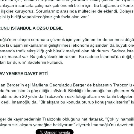
nlayan insanlarla çalışmak çok önemli bizim için. Bu bağlamda ülkenizi
ilişkiler kuruyoruz. Sorunlarınız arasında mülteciler de eklendi. Dolayısı
gibi iş birliği yapabileceğimiz çok fazla alan var.”
UNU İSTANBUL’A ÖZGÜ DEĞİL
oğlu’nun ulaşım sorununu çözmek için yeni yöntemler denenmesi düş
abi ki ulaşım imkanlarının geliştirilmesi ekonomi açısından da büyük ö
zamanda trafik sıkışıklığı çok büyük maliyeti olan bir durum. Sadece İst
k ek masraf var. Bu çok yüksek bir rakam. Bu sadece İstanbul’da değil,
an bir durum” ifadelerini kullandı.
LAV YEMEYE DAVET ETTİ
nan Berger’in eşi Marilena Georgiadou Berger de babasının Trabzonlu
rda Yunanistan’a göç ettiğini söyledi. Bilekliğini İmamoğlu’na gösteren B
ldım. Son 20 yıldır da Trabzon’un eski fotoğraflarını ve tarihi belgeleri
m” dedi. İmamoğlu da, “Bir akşam bu konuda oturup konuşmak isterim” ka
ger’de kayınpederinin Trabzonlu olduğunu hatırlatarak, “Çok iyi hamsili
akşam sizi akşam yemeğine bekliyorum” diyerek İmamoğlu’nu davet etti