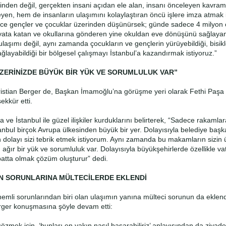
rinden değil, gerçekten insani açıdan ele alan, insanı önceleyen kavra
eyen, hem de insanların ulaşımını kolaylaştıran öncü işlere imza atmak i
ce gençler ve çocuklar üzerinden düşünürsek; günde sadece 4 milyon 
yata katan ve okullarına gönderen yine okuldan eve dönüşünü sağlayan
ulaşımı değil, aynı zamanda çocukların ve gençlerin yürüyebildiği, bisikl
ğlayabildiği bir bölgesel çalışmayı İstanbul’a kazandırmak istiyoruz.”
ZERİNİZDE BÜYÜK BİR YÜK VE SORUMLULUK VAR”
ristian Berger de, Başkan İmamoğlu’na görüşme yeri olarak Fethi Paşa
şekkür etti.
 ve İstanbul ile güzel ilişkiler kurduklarını belirterek, “Sadece rakamlar
anbul birçok Avrupa ülkesinden büyük bir yer. Dolayısıyla belediye başk
 dolayı sizi tebrik etmek istiyorum. Aynı zamanda bu makamların sizin 
ı, ağır bir yük ve sorumluluk var. Dolayısıyla büyükşehirlerde özellikle v
batta olmak çözüm oluşturur” dedi.
N SORUNLARINA MÜLTECİLERDE EKLENDİ
nemli sorunlarından biri olan ulaşımın yanına mülteci sorunun da eklend
ger konuşmasına şöyle devam etti:
çözmek için, ‘bunları en yakın nasıl başarabiliriz’ anlayışından da ziyad