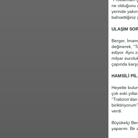
ne olduğunu a
yerinde yakın 
bahsettiğiniz 
ULAŞIM SOR
Berger, İmam
değinerek, “T
ediyor. Aynı 
milyar eurolu
çapında karşıl
HAMSİLİ Pİ
Heyette bulu
çok eski yılla
“Trabzon’dan a
biriktiriyoru
verdi.
Büyükelçi Ber
yaparım. Bir 