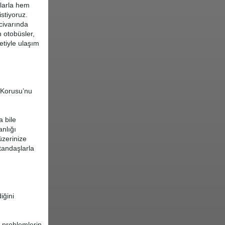
mlarla hem
stiyoruz.
civarında
 otobüsler,
etiyle ulaşım
 Korusu’nu
a bile
anlığı
üzerinize
atandaşlarla
iğini
e problemlerin