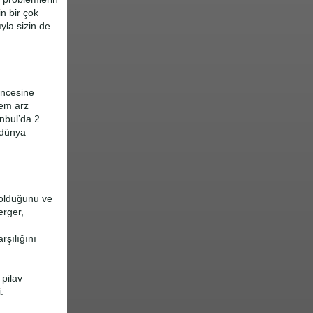
n bir çok
yla sizin de
üncesine
nem arz
anbul’da 2
 dünya
 olduğunu ve
erger,
rşılığını
 pilav
.