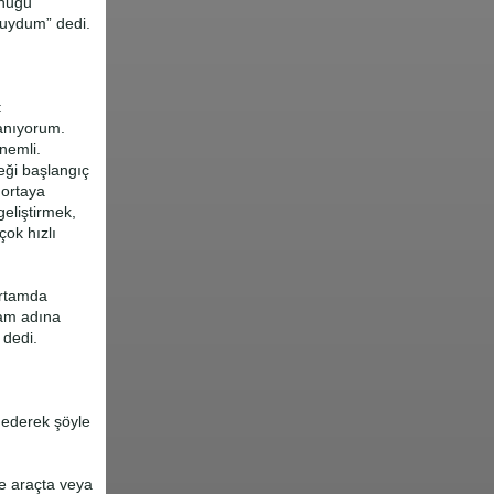
onuğu
duydum” dedi.
:
nanıyorum.
önemli.
eği başlangıç
 ortaya
geliştirmek,
çok hızlı
ortamda
ram adına
 dedi.
dederek şöyle
ce araçta veya