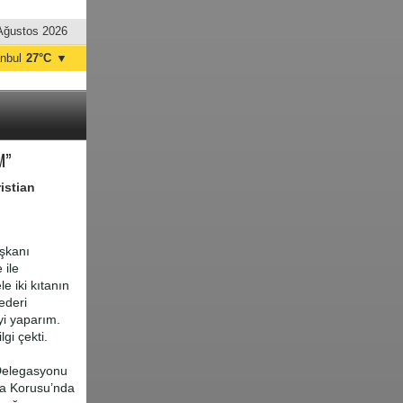
Ağustos 2026
anbul
27°C
▼
nkara
33°C
M”
istian
şkanı
 ile
e iki kıtanın
ederi
yi yaparım.
gi çekti.
 Delegasyonu
şa Korusu’nda