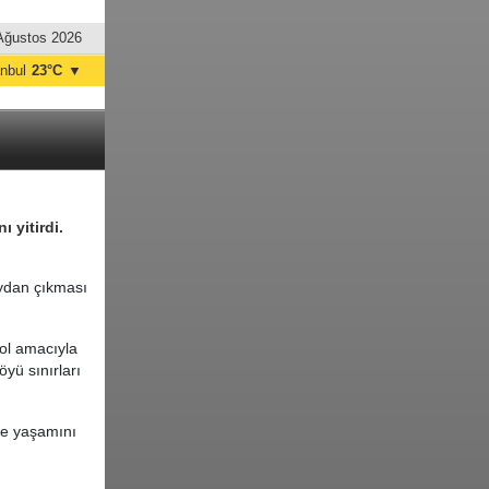
Ağustos 2026
anbul
23°C
▼
nkara
23°C
 yitirdi.
aydan çıkması
rol amacıyla
öyü sınırları
de yaşamını