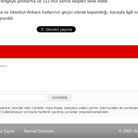
 bölgeye jandarma ve 112 Acil Servis ekipleri sevk edildi.
 ve İstanbul-Ankara hatlarının geçici olarak kapatıldığı, kazayla ilgili 
renildi.
akaret, rencide edici cümleler veya imalar, inançlara saldırı içeren, imla kuralları ile yazılmam
r kullanılmayan ve büyük harflerle yazılmış yorumlar onaylanmamaktadır.
a Sayfa
Normal Görünüm
© 2005 Ul