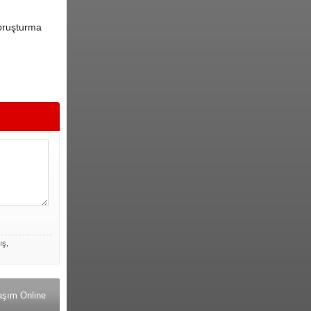
soruşturma
ış,
aşım Online