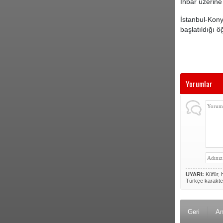
İhbar üzerine
İstanbul-Konya
başlatıldığı öğ
Yorumlar
UYARI:
Küfür, h
Türkçe karakte
Geri
An