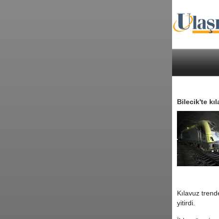
Bilecik'te k
Kılavuz trend
yitirdi.