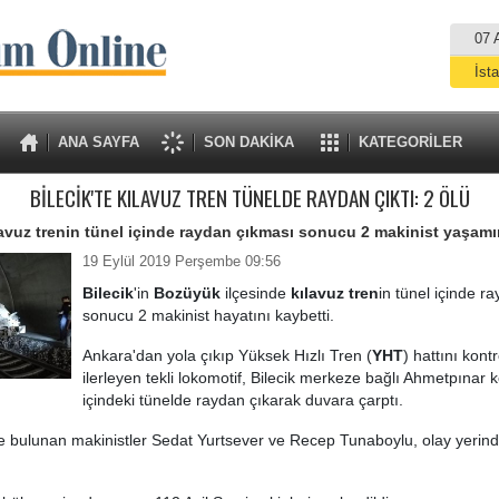
07 
İst
A
ANA SAYFA
SON DAKİKA
KATEGORİLER
BİLECİK'TE KILAVUZ TREN TÜNELDE RAYDAN ÇIKTI: 2 ÖLÜ
ılavuz trenin tünel içinde raydan çıkması sonucu 2 makinist yaşamını
19 Eylül 2019 Perşembe 09:56
Bilecik
'in
Bozüyük
ilçesinde
kılavuz tren
in tünel içinde r
sonucu 2 makinist hayatını kaybetti.
Ankara'dan yola çıkıp Yüksek Hızlı Tren (
YHT
) hattını kont
ilerleyen tekli lokomotif, Bilecik merkeze bağlı Ahmetpınar k
içindeki tünelde raydan çıkarak duvara çarptı.
e bulunan makinistler Sedat Yurtsever ve Recep Tunaboylu, olay yerin