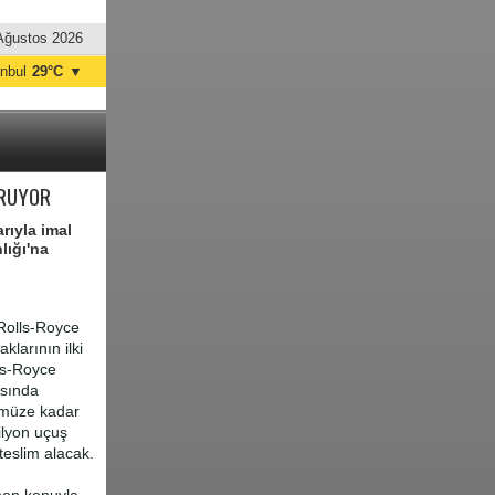
Ağustos 2026
anbul
29°C
▼
nkara
34°C
URUYOR
rıyla imal
lığı'na
 Rolls-Royce
klarının ilki
ls-Royce
asında
nümüze kadar
ilyon uçuş
teslim alacak.