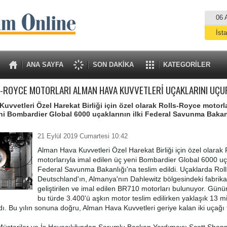
06 
İst
A
ANA SAYFA
SON DAKİKA
KATEGORİLER
-ROYCE MOTORLARI ALMAN HAVA KUVVETLERİ UÇAKLARINI UÇ
uvvetleri Özel Harekat Birliği için özel olarak Rolls-Royce motorla
ni Bombardier Global 6000 uçaklarının ilki Federal Savunma Bakan
.
21 Eylül 2019 Cumartesi 10:42
Alman Hava Kuvvetleri Özel Harekat Birliği için özel olarak
motorlarıyla imal edilen üç yeni Bombardier Global 6000 uça
Federal Savunma Bakanlığı'na teslim edildi. Uçaklarda Rol
Deutschland'ın, Almanya'nın Dahlewitz bölgesindeki fabrik
geliştirilen ve imal edilen BR710 motorları bulunuyor. Gü
bu türde 3.400'ü aşkın motor teslim edilirken yaklaşık 13 m
ldı. Bu yılın sonuna doğru, Alman Hava Kuvvetleri geriye kalan iki uçağı 