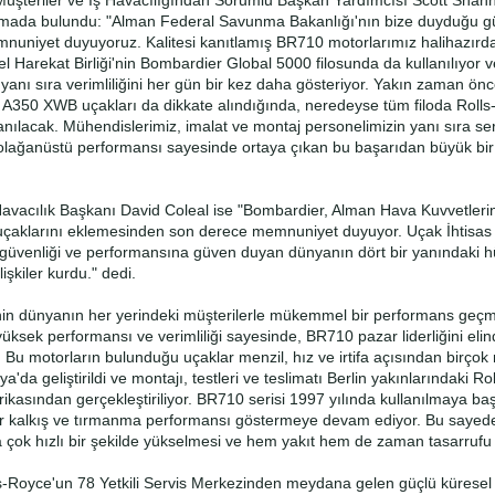
Müşteriler ve İş Havacılığından Sorumlu Başkan Yardımcısı Scott Shan
ıklamada bulundu: "Alman Federal Savunma Bakanlığı'nın bize duyduğu 
mnuniyet duyuyoruz. Kalitesi kanıtlamış BR710 motorlarımız halihazır
el Harekat Birliği'nin Bombardier Global 5000 filosunda da kullanılıyor v
 yanı sıra verimliliğini her gün bir kez daha gösteriyor. Yakın zaman önc
s A350 XWB uçakları da dikkate alındığında, neredeyse tüm filoda Roll
lanılacak. Mühendislerimiz, imalat ve montaj personelimizin yanı sıra se
 olağanüstü performansı sayesinde ortaya çıkan bu başarıdan büyük bir
vacılık Başkanı David Coleal ise "Bombardier, Alman Hava Kuvvetlerin
uçaklarını eklemesinden son derece memnuniyet duyuyor. Uçak İhtisas 
 güvenliği ve performansına güven duyan dünyanın dört bir yanındaki 
lişkiler kurdu." dedi.
in dünyanın her yerindeki müşterilerle mükemmel bir performans geçmi
 yüksek performansı ve verimliliği sayesinde, BR710 pazar liderliğini eli
 Bu motorların bulunduğu uçaklar menzil, hız ve irtifa açısından birçok r
da geliştirildi ve montajı, testleri ve teslimatı Berlin yakınlarındaki R
rikasından gerçekleştiriliyor. BR710 serisi 1997 yılında kullanılmaya ba
 kalkış ve tırmanma performansı göstermeye devam ediyor. Bu sayede
ına çok hızlı bir şekilde yükselmesi ve hem yakıt hem de zaman tasarrufu
s-Royce'un 78 Yetkili Servis Merkezinden meydana gelen güçlü küresel 