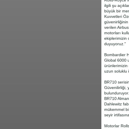
Rolls-Royce 
ilgili şu aç
büyük bir me
Kuvvetleri Öz
güvenirliğinin
verilen Airbu
motorları kul
ekiplerimizin
duyuyoruz."
Bombardier Ha
Global 6000 
ürünlerimizin
uzun soluklu i
BR710 serisin
Güvenilirliği,
bulunduruyor.
BR710 Almanya'
Dahlewitz fab
mükemmel bir
seyir irtifas
Motorlar Roll