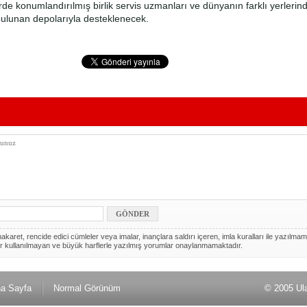
erde konumlandırılmış birlik servis uzmanları ve dünyanın farklı yerlerinde
ulunan depolarıyla desteklenecek.
akaret, rencide edici cümleler veya imalar, inançlara saldırı içeren, imla kuralları ile yazılmam
r kullanılmayan ve büyük harflerle yazılmış yorumlar onaylanmamaktadır.
a Sayfa
Normal Görünüm
© 2005 Ul