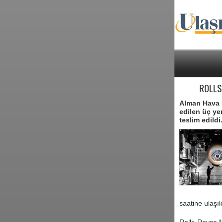
ROLLS
Alman Hava K
edilen üç ye
teslim edildi
saatine ulaşı