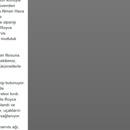
non konuyla
güvenden
da Alman Hava
e
e siparişi
s-Royce
rvis
 mutluluk
in filosuna
ekibimiz,
hükümetlerle
şi bulunuyor.
nde
ekor kırdı.
olls-Royce
şlandı ve
, uçakların
 sağlanıyor.
servis ağı,