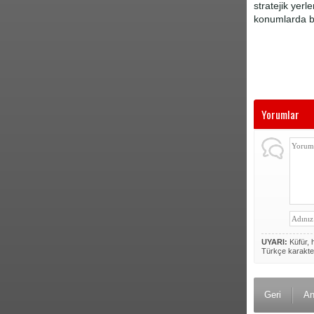
stratejik yerl
konumlarda b
Yorumlar
UYARI:
Küfür, h
Türkçe karakte
Geri
An