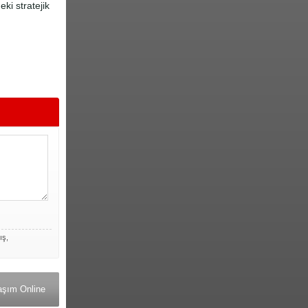
ki stratejik
ış,
aşım Online